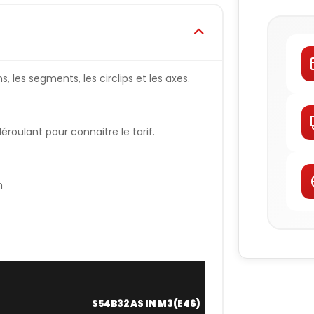
, les segments, les circlips et les axes.
oulant pour connaitre le tarif.
n
S54B32 AS IN M3(E46)
WISECO