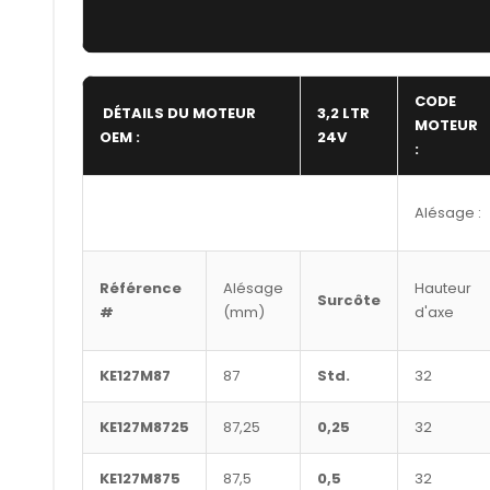
CODE
DÉTAILS DU MOTEUR
3,2 LTR
MOTEUR
OEM :
24V
:
Alésage :
Référence
Alésage
Hauteur
Surcôte
#
(mm)
d'axe
KE127M87
87
Std.
32
KE127M8725
87,25
0,25
32
KE127M875
87,5
0,5
32