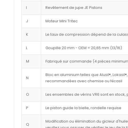
I
Revêtement de jupe JE Pistons
J
Moteur Mini Tritec
K
Le taux de compression dépend de la culasse
L
Goupille 20 mm - OEM = 20,65 mm (13/16)
M
Fabriqué sur commande (4 pièces minimu
Bloc en aluminium telles que Alusil®, Lokasil®,
N
recommandées avec chemise ou Nicasil
O
Les ensembles de vérins VR6 sont en stock, p
P
Le piston guide la bielle, rondelle requise
Modification ou élimination du gicleur d'huil
Q
veuillez vous assurer de vérifier le jeu de la