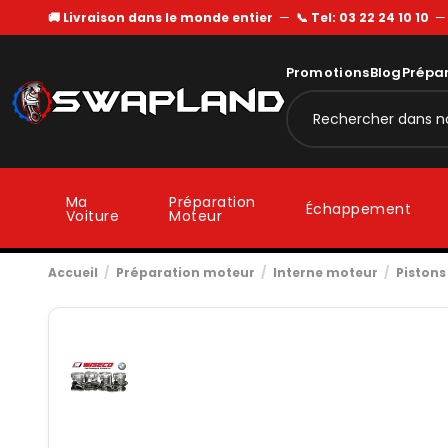
🚚 Livraison dans le monde entier
—
📞 Tel: 03 22 24 10 10
Promotions
Blog
Prépa
Ma
Préparation
Échappement
Voiture
Moteur
Accueil
Préparation moteur
Interne moteur
Pistons