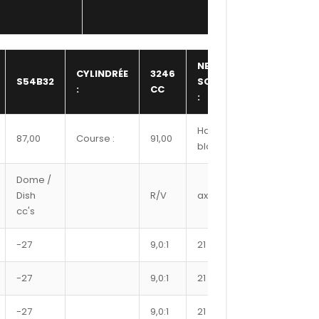
NBR
CYLINDRÉE
3246
S54B32
SOUPAPE
24,00
:
CC
:
Hauteur
87,00
Course :
91,00
217,00
bloc :
Dome /
Ref
Dish
R/V
axe
Segment
cc's
#
-27
9,0:1
21
8700XX
-27
9,0:1
21
8725XX
-27
9,0:1
21
8750XX