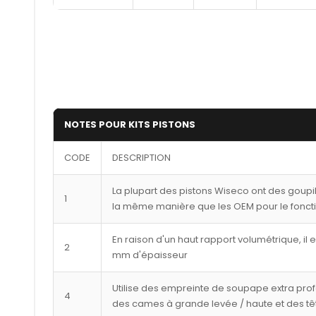
NOTES POUR KITS PISTONS
CODE
DESCRIPTION
La plupart des pistons Wiseco ont des goupi
1
la même manière que les OEM pour le fonct
En raison d'un haut rapport volumétrique, il 
2
mm d'épaisseur
Utilise des empreinte de soupape extra pro
4
des cames à grande levée / haute et des tê