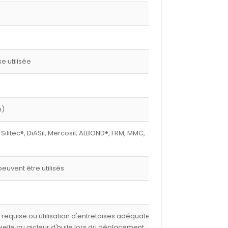
 utilisée
m)
 Silitec®, DiASil, Mercosil, ALBOND®, FRM, MMC,
euvent être utilisés
e requise ou utilisation d'entretoises adéquates,
 bielle au gicleur d'huile lors du déplacement