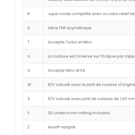
R
Jupe ronde complète avec ou sans relief lat
S
Série FSR asymétrique
T
Accepte Turbo et Nitro
U
La culasse est l’inverse sur l’Eclipse par rap
V
Accepte Nitro et E8
W
R/V calculé avec le joint de culasse d'origin
X
R/V calculé avec joint de culasse de 1,00 m
Y
3D undercrown milling included
Z
Alusil® adapté