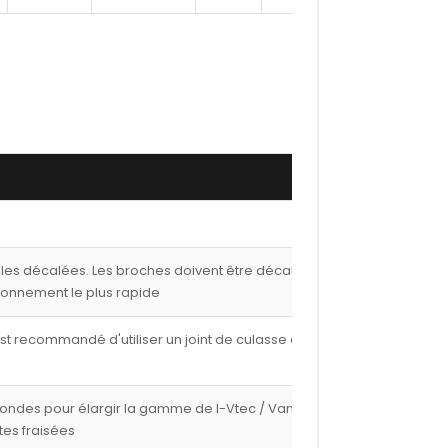
lles décalées. Les broches doivent être décalées de
ionnement le plus rapide
est recommandé d'utiliser un joint de culasse de 1,00
fondes pour élargir la gamme de I-Vtec / Vanos avec
tes fraisées