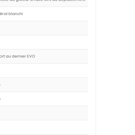
éral blanchi
port au dernier EVO
e
m