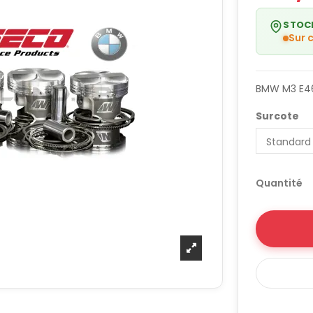
STOC
Sur
BMW M3 E46
Surcote
Quantité