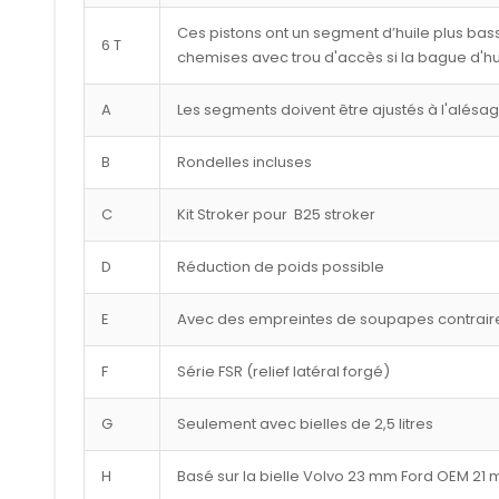
Ces pistons ont un segment d’huile plus bass
6 T
chemises avec trou d'accès si la bague d'hu
A
Les segments doivent être ajustés à l'alésa
B
Rondelles incluses
C
Kit Stroker pour B25 stroker
D
Réduction de poids possible
E
Avec des empreintes de soupapes contraire
F
Série FSR (relief latéral forgé)
G
Seulement avec bielles de 2,5 litres
H
Basé sur la bielle Volvo 23 mm Ford OEM 21