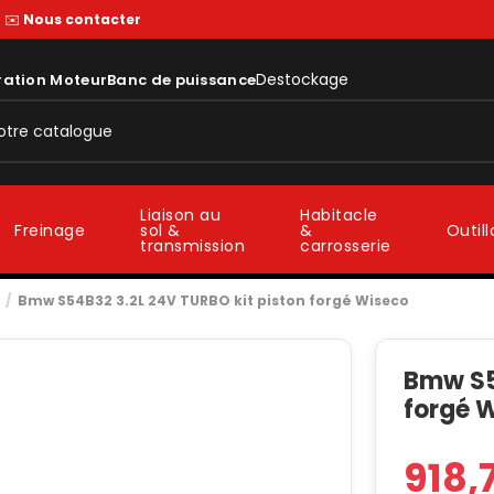
—
✉️
Nous contacter
Destockage
ration Moteur
Banc de puissance
Liaison au
Habitacle
sol &
&
Freinage
Outil
transmission
carrosserie
Bmw S54B32 3.2L 24V TURBO kit piston forgé Wiseco
Bmw S5
forgé 
918,