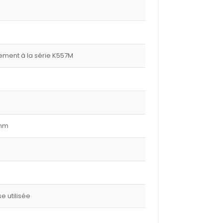
ment à la série K557M
 mm
 utilisée