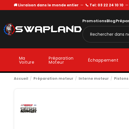
🚚 Livraison dans le monde entier
—
📞 Tel: 03 22 24 10 10
Promotions
Blog
Prépa
Ma
Préparation
Échappement
Voiture
Moteur
Accueil
Préparation moteur
Interne moteur
Pistons