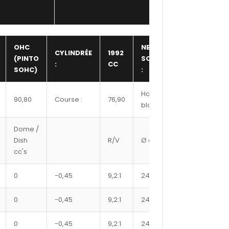
OHC
NBR
CYLINDRÉE
1992
(PINTO
SOUPAPE
8,00
:
CC
SOHC)
:
Hauteur
90,80
Course :
76,90
207,50
bloc :
Dome /
Ref
Dish
R/V
Ø axe
Segment
cc's
#
0
-0,45
9,2:1
24
9100XX
0
-0,45
9,2:1
24
9150XX
0
-0,45
9,2:1
24
9200XX