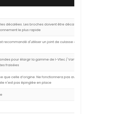
lles décalées. Les broches doivent être décalées de
ionnement le plus rapide
est recommandé d'utiliser un joint de culasse de 1,00
fondes pour élargir la gamme de I-Vtec / Vanos avec
tes fraisées
e que celle d’origine. Ne fonctionnera pas avec les
ile n'est pas épinglée en place
ge