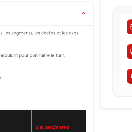
 les segments, les circlips et les axes.
oulant pour connaitre le tarif.
n
2,0L OHC/PINTO
WISECO