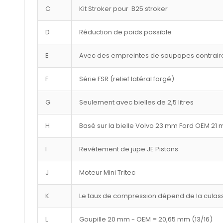
C
Kit Stroker pour B25 stroker
D
Réduction de poids possible
E
Avec des empreintes de soupapes contraire
F
Série FSR (relief latéral forgé)
G
Seulement avec bielles de 2,5 litres
H
Basé sur la bielle Volvo 23 mm Ford OEM 21
I
Revêtement de jupe JE Pistons
J
Moteur Mini Tritec
K
Le taux de compression dépend de la culasse
L
Goupille 20 mm - OEM = 20,65 mm (13/16)