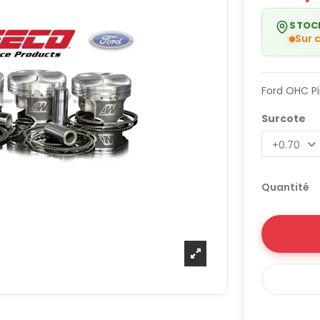
STOC
Sur
Ford OHC Pi
Surcote
Quantité