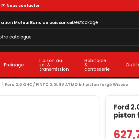
—
✉️
Nous contacter
Destockage
ration Moteur
Banc de puissance
Liaison au
Habitacle
sol &
&
Freinage
Outil
transmission
carrosserie
Ford 2.0 OHC / PINTO 2.0L 8V ATMO kit piston forgé Wiseco
Ford 2.
piston
627,