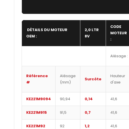
CODE
DÉTAILS DU MOTEUR
2,0 LTR
MOTEUR
OEM :
8V
:
Alésage :
Référence
Alésage
Hauteur
Surcôte
#
(mm)
d'axe
KE221M9094
90,94
0,14
41,6
KE221M915
91,5
0,7
41,6
KE221M92
92
1,2
41,6