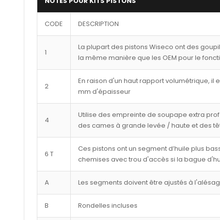
NOTES POUR KITS PISTONS
CODE
DESCRIPTION
La plupart des pistons Wiseco ont des goupi
1
la même manière que les OEM pour le fonct
En raison d'un haut rapport volumétrique, il 
2
mm d'épaisseur
Utilise des empreinte de soupape extra pro
4
des cames à grande levée / haute et des tê
Ces pistons ont un segment d’huile plus bass
6 T
chemises avec trou d'accès si la bague d'hu
A
Les segments doivent être ajustés à l'alésa
B
Rondelles incluses