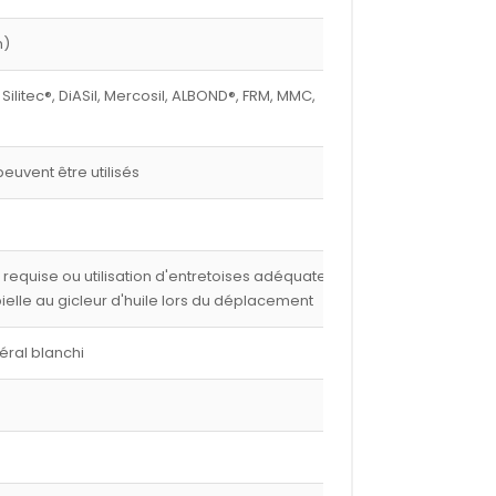
m)
 Silitec®, DiASil, Mercosil, ALBOND®, FRM, MMC,
euvent être utilisés
e requise ou utilisation d'entretoises adéquates,
 bielle au gicleur d'huile lors du déplacement
éral blanchi