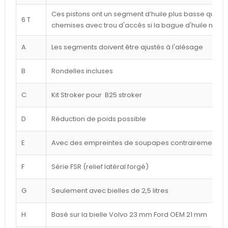
Ces pistons ont un segment d’huile plus basse que ce
6 T
chemises avec trou d'accès si la bague d'huile n'est
A
Les segments doivent être ajustés à l'alésage
B
Rondelles incluses
C
Kit Stroker pour B25 stroker
D
Réduction de poids possible
E
Avec des empreintes de soupapes contrairement à l
F
Série FSR (relief latéral forgé)
G
Seulement avec bielles de 2,5 litres
H
Basé sur la bielle Volvo 23 mm Ford OEM 21 mm