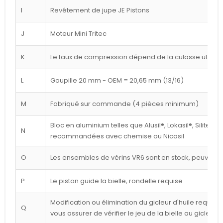
I
Revêtement de jupe JE Pistons
J
Moteur Mini Tritec
K
Le taux de compression dépend de la culasse utilisé
L
Goupille 20 mm - OEM = 20,65 mm (13/16)
M
Fabriqué sur commande (4 pièces minimum)
Bloc en aluminium telles que Alusil®, Lokasil®, Silitec®
N
recommandées avec chemise ou Nicasil
O
Les ensembles de vérins VR6 sont en stock, peuvent êt
P
Le piston guide la bielle, rondelle requise
Modification ou élimination du gicleur d'huile requise 
Q
vous assurer de vérifier le jeu de la bielle au gicleur