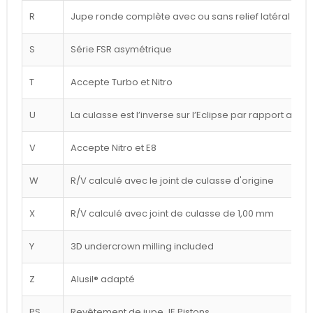
R
Jupe ronde complète avec ou sans relief latéral blan
S
Série FSR asymétrique
T
Accepte Turbo et Nitro
U
La culasse est l’inverse sur l’Eclipse par rapport au d
V
Accepte Nitro et E8
W
R/V calculé avec le joint de culasse d'origine
X
R/V calculé avec joint de culasse de 1,00 mm
Y
3D undercrown milling included
Z
Alusil® adapté
PS
Revêtement de jupe JE Pistons