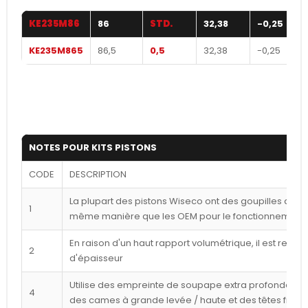
KE235M86
86
STD.
32,38
-0,25
KE235M865
86,5
0,5
32,38
-0,25
NOTES POUR KITS PISTONS
CODE
DESCRIPTION
La plupart des pistons Wiseco ont des goupilles déca
1
même manière que les OEM pour le fonctionnement l
En raison d'un haut rapport volumétrique, il est reco
2
d'épaisseur
Utilise des empreinte de soupape extra profondes p
4
des cames à grande levée / haute et des têtes frais