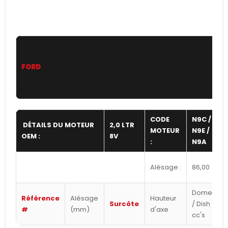
FORD
CODE
N9C /
DÉTAILS DU MOTEUR
2,0 LTR
MOTEUR
N9E /
OEM :
8V
:
N9A
Alésage :
86,00
Dome
Référence
Alésage
Hauteur
Surcôte
/ Dish
#
(mm)
d'axe
cc's