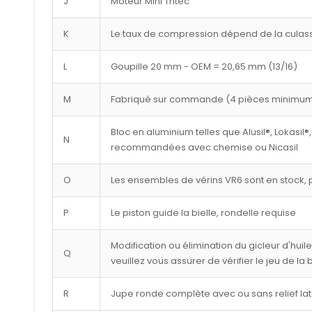
J
Moteur Mini Tritec
K
Le taux de compression dépend de la culasse
L
Goupille 20 mm - OEM = 20,65 mm (13/16)
M
Fabriqué sur commande (4 pièces minimu
Bloc en aluminium telles que Alusil®, Lokasil®,
N
recommandées avec chemise ou Nicasil
O
Les ensembles de vérins VR6 sont en stock, p
P
Le piston guide la bielle, rondelle requise
Modification ou élimination du gicleur d'huil
Q
veuillez vous assurer de vérifier le jeu de la
R
Jupe ronde complète avec ou sans relief lat