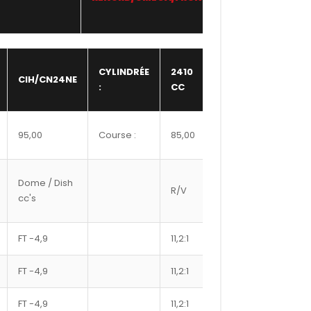
NBR
CYLINDRÉE
2410
CIH/CN24NE
SOUPAPE
8,00
:
CC
:
Hauteur
95,00
Course :
85,00
208,0
bloc :
Ref
Dome / Dish
R/V
Ø axe
Segm
cc's
#
FT -4,9
11,2:1
22
9600X
FT -4,9
11,2:1
22
9625X
FT -4,9
11,2:1
22
9650X