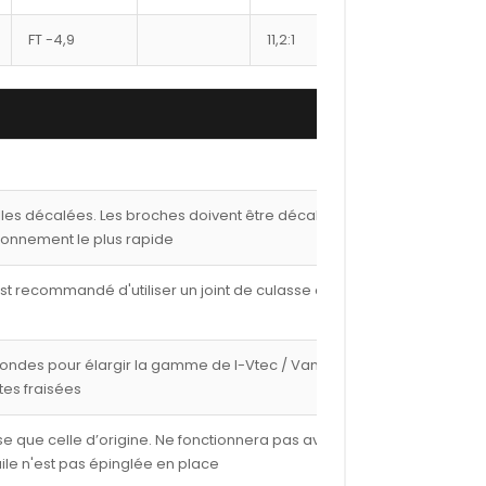
FT -4,9
11,2:1
22
3819X
lles décalées. Les broches doivent être décalées de
ionnement le plus rapide
est recommandé d'utiliser un joint de culasse de 1,00
fondes pour élargir la gamme de I-Vtec / Vanos avec
tes fraisées
e que celle d’origine. Ne fonctionnera pas avec les
ile n'est pas épinglée en place