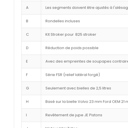
A
Les segments doivent être ajustés à l'alésa
B
Rondelles incluses
C
Kit Stroker pour B25 stroker
D
Réduction de poids possible
E
Avec des empreintes de soupapes contraire
F
Série FSR (relief latéral forgé)
G
Seulement avec bielles de 2,5 litres
H
Basé sur la bielle Volvo 23 mm Ford OEM 21
I
Revêtement de jupe JE Pistons