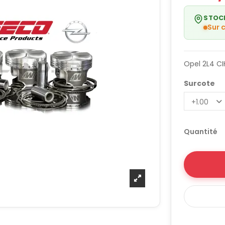
STOC
Sur
Opel 2L4 CIH
Surcote
Quantité