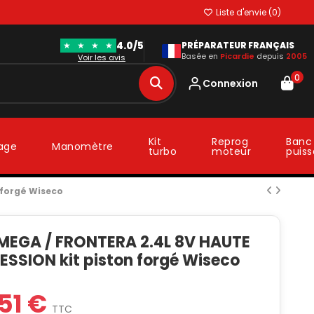
Liste d'envie (
0
)
4.0/5
★
★
★
★
PRÉPARATEUR FRANÇAIS
Basée en
Picardie
depuis
2005
Voir les avis
0
Connexion
Kit
Reprog
Banc
lage
Manomètre
turbo
moteur
puis
 forgé Wiseco
MEGA / FRONTERA 2.4L 8V HAUTE
SSION kit piston forgé Wiseco
51 €
TTC