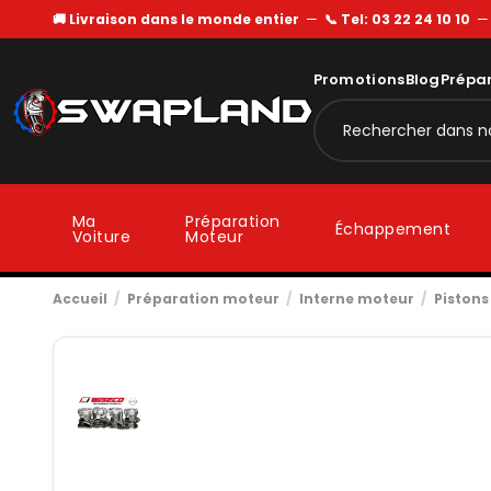
🚚 Livraison dans le monde entier
—
📞 Tel: 03 22 24 10 10
Promotions
Blog
Prépa
Ma
Préparation
Échappement
Voiture
Moteur
Accueil
Préparation moteur
Interne moteur
Pistons