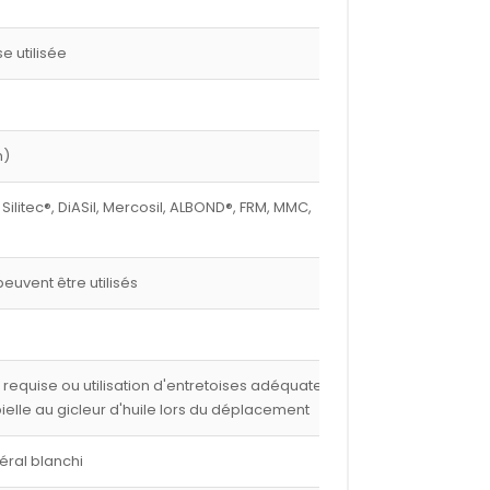
 utilisée
m)
 Silitec®, DiASil, Mercosil, ALBOND®, FRM, MMC,
euvent être utilisés
e requise ou utilisation d'entretoises adéquates,
 bielle au gicleur d'huile lors du déplacement
éral blanchi