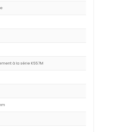
ge
ment à la série K557M
 mm