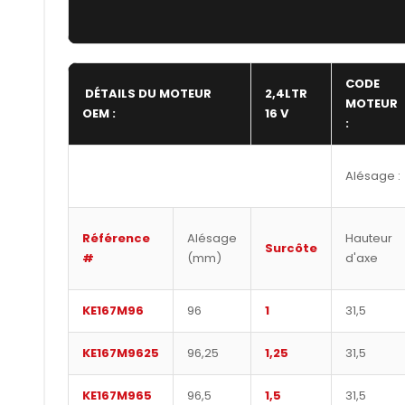
CODE
DÉTAILS DU MOTEUR
2,4LTR
MOTEUR
OEM :
16 V
:
Alésage :
Référence
Alésage
Hauteur
Surcôte
#
(mm)
d'axe
KE167M96
96
1
31,5
KE167M9625
96,25
1,25
31,5
KE167M965
96,5
1,5
31,5