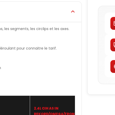
 les segments, les circlips et les axes.
oulant pour connaitre le tarif.
n
2.4L CIH AS IN
WISECO
REKORD/OMEGA/FRONTERA