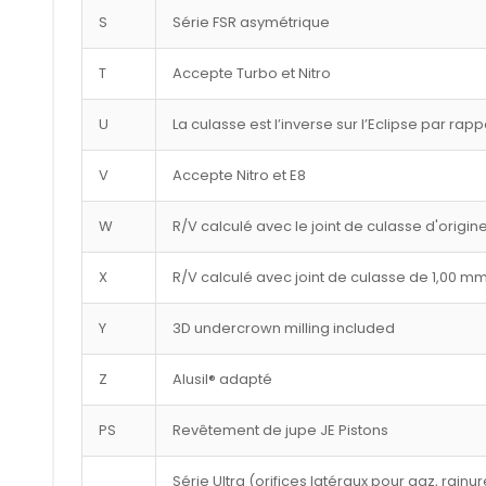
S
Série FSR asymétrique
T
Accepte Turbo et Nitro
U
La culasse est l’inverse sur l’Eclipse par rap
V
Accepte Nitro et E8
W
R/V calculé avec le joint de culasse d'origin
X
R/V calculé avec joint de culasse de 1,00 m
Y
3D undercrown milling included
Z
Alusil® adapté
PS
Revêtement de jupe JE Pistons
Série Ultra (orifices latéraux pour gaz, rai