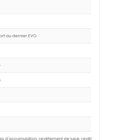
port au dernier EVO
e
m
nures d'accumulation, revêtement de jupe, revêtement