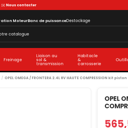
—
✉️
Nous contacter
Destockage
ration Moteur
Banc de puissance
Liaison au
Habitacle
sol &
&
Freinage
Outil
transmission
carrosserie
OPEL OMEGA / FRONTERA 2.4L 8V HAUTE COMPRESSION kit piston
OPEL O
COMPRE
565,