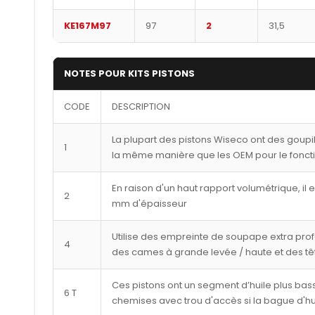
KE167M97
97
2
31,5
NOTES POUR KITS PISTONS
CODE
DESCRIPTION
La plupart des pistons Wiseco ont des goupi
1
la même manière que les OEM pour le fonct
En raison d'un haut rapport volumétrique, il 
2
mm d'épaisseur
Utilise des empreinte de soupape extra pro
4
des cames à grande levée / haute et des tê
Ces pistons ont un segment d’huile plus bass
6 T
chemises avec trou d'accès si la bague d'hu