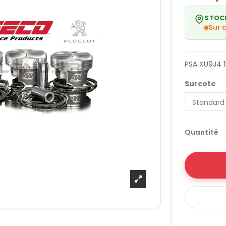
STOC
Sur
PSA XU9J4 1
Surcote
Quantité