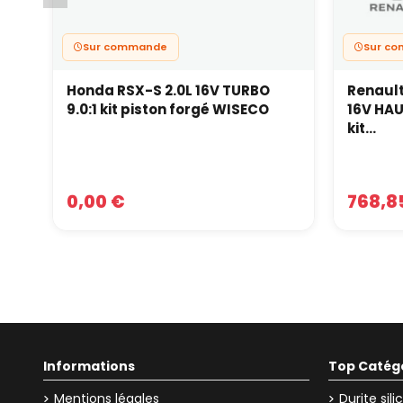
Sur commande
Sur c
Honda RSX-S 2.0L 16V TURBO
Renault
9.0:1 kit piston forgé WISECO
16V HAU
kit...
0,00 €
768,8
Informations
Top Catég
Mentions légales
Durite sil