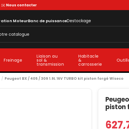
—
✉️
Nous contacter
Destockage
ration Moteur
Banc de puissance
Liaison au
Habitacle
sol &
&
Freinage
Outil
transmission
carrosserie
Peugeot BX / 405 / 309 1.9L 16V TURBO kit piston forgé Wiseco
Peugeot
piston
627,