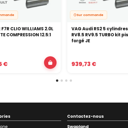
ommande
Sur commande
 F7R CLIO WILLIAMS 2.0L
VAG Audi RS2 5 cylindres
TE COMPRESSION 12.5:1
RV8.5 RV9.5 TURBO kit pi
forgé JE
5 €
939,73 €
ories
Contactez-nous
icone
Swapland