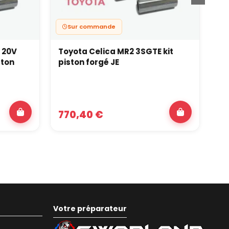
Sur commande
 20V
Toyota Celica MR2 3SGTE kit
NI
ston
piston forgé JE
24
WI
770,40 €
9
Votre préparateur