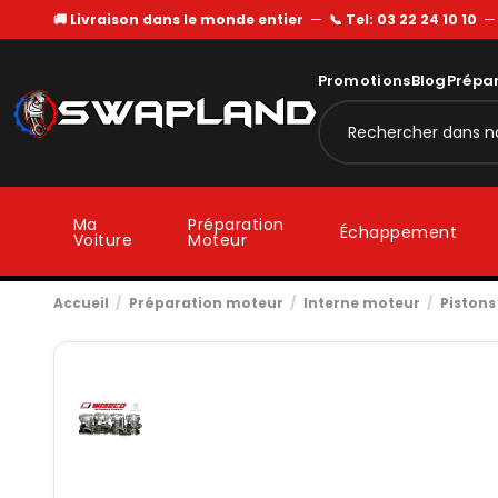
🚚 Livraison dans le monde entier
—
📞 Tel: 03 22 24 10 10
Promotions
Blog
Prépa
Ma
Préparation
Échappement
Voiture
Moteur
Accueil
Préparation moteur
Interne moteur
Pistons