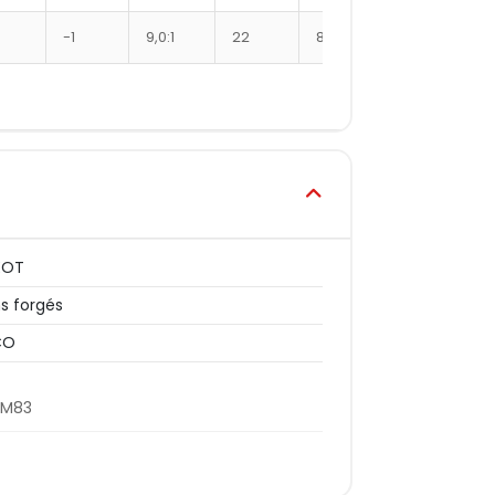
-1
9,0:1
22
8400XX
356
EOT
ns forgés
CO
4M83