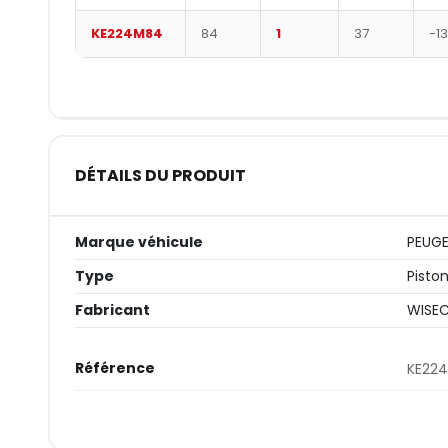
KE224M84
84
1
37
-13
DÉTAILS DU PRODUIT
Marque véhicule
PEUG
Type
Pisto
Fabricant
WISE
Référence
KE22