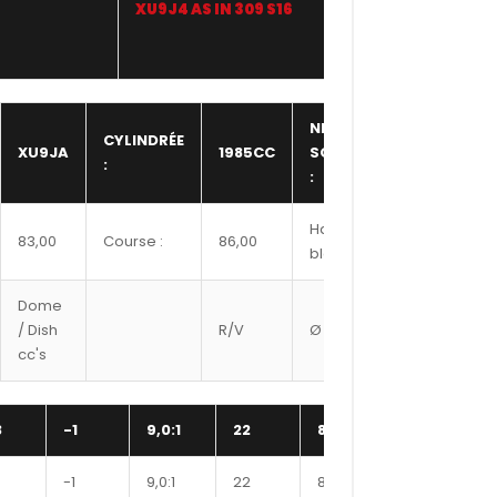
XU9J4 AS IN 309 S16
WISECO
NBR
CYLINDRÉE
XU9JA
1985CC
SOUPAPE
16,00
:
:
Hauteur
83,00
Course :
86,00
233,00
bloc :
Dome
Ref
/ Dish
R/V
Ø axe
Segment
cc's
#
3
-1
9,0:1
22
8300XX
341
-1
9,0:1
22
8350XX
350