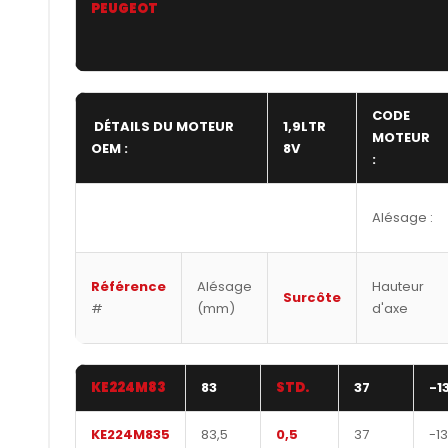
PEUGEOT
CODE
DÉTAILS DU MOTEUR
1,9LTR
MOTEUR
OEM :
8V
:
Alésage :
Référence
Alésage
Hauteur
Surcôte
#
(mm)
d'axe
KE224M83
83
STD.
37
-1
KE224M835
83,5
0,5
37
-13