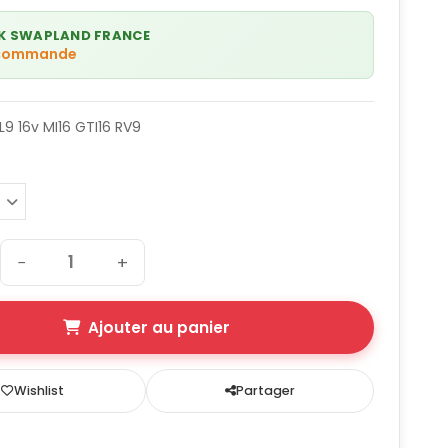
K SWAPLAND FRANCE
 commande
L9 16v MI16 GTI16 RV9
−
+
Ajouter au panier
Wishlist
Partager