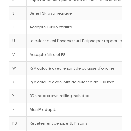
S
Série FSR asymétrique
T
Accepte Turbo et Nitro
U
La culasse est l’inverse sur l’Eclipse par rapport au d
V
Accepte Nitro et E8
W
R/V calculé avec le joint de culasse d'origine
X
R/V calculé avec joint de culasse de 1,00 mm
Y
3D undercrown milling included
Z
Alusil® adapté
PS
Revêtement de jupe JE Pistons