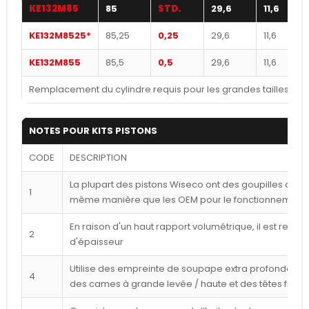
KE132M85
85
STD.
29,6
11,6
KE132M8525*
85,25
0,25
29,6
11,6
KE132M855
85,5
0,5
29,6
11,6
Remplacement du cylindre requis pour les grandes tailles!
NOTES POUR KITS PISTONS
CODE
DESCRIPTION
La plupart des pistons Wiseco ont des goupilles déca
1
même manière que les OEM pour le fonctionnement l
En raison d'un haut rapport volumétrique, il est reco
2
d'épaisseur
Utilise des empreinte de soupape extra profondes p
4
des cames à grande levée / haute et des têtes frais