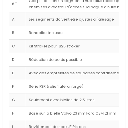
Ces pistons ont un segment d’huile plus basse que ce
6 T
chemises avec trou d'accès si la bague d'huile n'est
A
Les segments doivent être ajustés à l'alésage
B
Rondelles incluses
C
Kit Stroker pour B25 stroker
D
Réduction de poids possible
E
Avec des empreintes de soupapes contrairement à l
F
Série FSR (relief latéral forgé)
G
Seulement avec bielles de 2,5 litres
H
Basé sur la bielle Volvo 23 mm Ford OEM 21 mm
I
Revêtement de jupe JE Pistons