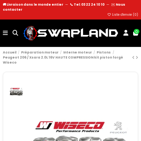
🚚 Livraison dans le monde entier
—
📞 Tel: 03 22 24 10 10
—
✉️
Nous
contacter
Liste d'envie (
0
)
0
Accueil
Préparation moteur
Interne moteur
Pistons
Peugeot 206 / Xsara 2.0L 16V HAUTE COMPRESSION kit piston forgé
Wiseco