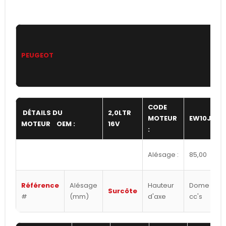
PEUGEOT
CODE
DÉTAILS DU
2,0LTR
MOTEUR
EW10JA(R
MOTEUR OEM :
16V
:
Alésage :
85,00
Référence
Alésage
Hauteur
Dome / Dis
Surcôte
#
(mm)
d'axe
cc's