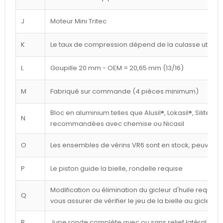
J
Moteur Mini Tritec
K
Le taux de compression dépend de la culasse utilisé
L
Goupille 20 mm - OEM = 20,65 mm (13/16)
M
Fabriqué sur commande (4 pièces minimum)
Bloc en aluminium telles que Alusil®, Lokasil®, Silitec®
N
recommandées avec chemise ou Nicasil
O
Les ensembles de vérins VR6 sont en stock, peuvent êt
P
Le piston guide la bielle, rondelle requise
Modification ou élimination du gicleur d'huile requise 
Q
vous assurer de vérifier le jeu de la bielle au gicleur
R
Jupe ronde complète avec ou sans relief latéral blan