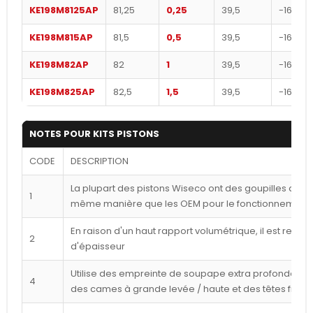
KE198M8125AP
81,25
0,25
39,5
-16,5
KE198M815AP
81,5
0,5
39,5
-16,5
KE198M82AP
82
1
39,5
-16,5
KE198M825AP
82,5
1,5
39,5
-16,5
NOTES POUR KITS PISTONS
CODE
DESCRIPTION
La plupart des pistons Wiseco ont des goupilles déca
1
même manière que les OEM pour le fonctionnement l
En raison d'un haut rapport volumétrique, il est reco
2
d'épaisseur
Utilise des empreinte de soupape extra profondes p
4
des cames à grande levée / haute et des têtes frais