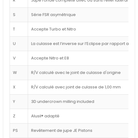
R
Jupe ronde complète avec ou sans relief latéral blan
S
Série FSR asymétrique
T
Accepte Turbo et Nitro
U
La culasse est l’inverse sur l’Eclipse par rapport au d
V
Accepte Nitro et E8
W
R/V calculé avec le joint de culasse d'origine
X
R/V calculé avec joint de culasse de 1,00 mm
Y
3D undercrown milling included
Z
Alusil® adapté
PS
Revêtement de jupe JE Pistons