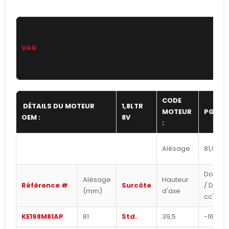
VAG
CODE
DÉTAILS DU MOTEUR
1,8LTR
MOTEUR
PG
OEM :
8V
:
Alésage :
81,00
Dome
Alésage
Hauteur
Référence #
Surcôte
/ Dish
(mm)
d'axe
cc's
KE198M81AP
81
Std.
39,5
-16,5