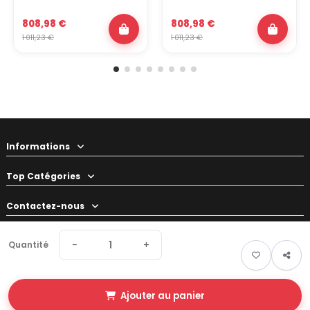
808,98 €
808,98 €
1 011,23 €
1 011,23 €
Informations
Top Catégories
Contactez-nous
Votre préparateur
−
+
Quantité
Ajouter au panier
© 2026 Swapland - Tous droits réservés • Made by
New Keys