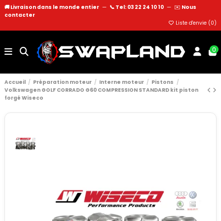
🚚 Livraison dans le monde entier
—
📞 Tel: 03 22 24 10 10
—
✉️
Nous
contacter
Liste d'envie (
0
)
0
Accueil
Préparation moteur
Interne moteur
Pistons
Volkswagen GOLF CORRADO G60 COMPRESSION STANDARD kit piston
forgé Wiseco