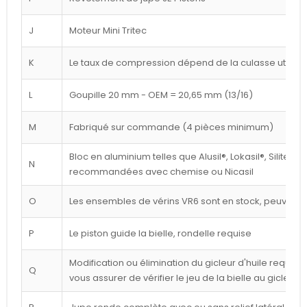
J
Moteur Mini Tritec
K
Le taux de compression dépend de la culasse utilisé
L
Goupille 20 mm - OEM = 20,65 mm (13/16)
M
Fabriqué sur commande (4 pièces minimum)
Bloc en aluminium telles que Alusil®, Lokasil®, Silitec®
N
recommandées avec chemise ou Nicasil
O
Les ensembles de vérins VR6 sont en stock, peuvent êt
P
Le piston guide la bielle, rondelle requise
Modification ou élimination du gicleur d'huile requise 
Q
vous assurer de vérifier le jeu de la bielle au gicleur