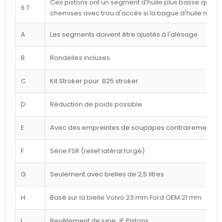
Ces pistons ont un segment d’huile plus basse que ce
6 T
chemises avec trou d'accès si la bague d'huile n'est
A
Les segments doivent être ajustés à l'alésage
B
Rondelles incluses
C
Kit Stroker pour B25 stroker
D
Réduction de poids possible
E
Avec des empreintes de soupapes contrairement à l
F
Série FSR (relief latéral forgé)
G
Seulement avec bielles de 2,5 litres
H
Basé sur la bielle Volvo 23 mm Ford OEM 21 mm
I
Revêtement de jupe JE Pistons