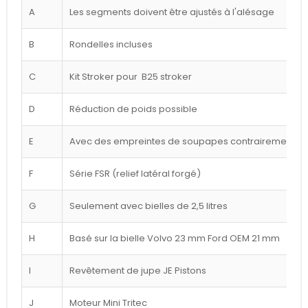
A
Les segments doivent être ajustés à l'alésage
B
Rondelles incluses
C
Kit Stroker pour B25 stroker
D
Réduction de poids possible
E
Avec des empreintes de soupapes contrairement à l
F
Série FSR (relief latéral forgé)
G
Seulement avec bielles de 2,5 litres
H
Basé sur la bielle Volvo 23 mm Ford OEM 21 mm
I
Revêtement de jupe JE Pistons
J
Moteur Mini Tritec