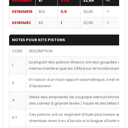
KE186M81
81
STD.
32,65
-1
KE186M815
81,5
0,5
32,65
-1
KE186M82
82
1
32,65
-1
NOTES POUR KITS PISTONS
CODE
DESCRIPTION
La plupart des pistons Wiseco ont des goupilles déca
1
même manière que les OEM pour le fonctionnement l
En raison d'un haut rapport volumétrique, il est reco
2
d'épaisseur
Utilise des empreinte de soupape extra profondes p
4
des cames à grande levée / haute et des têtes frais
Ces pistons ont un segment d’huile plus basse que ce
6 T
chemises avec trou d'accès si la bague d'huile n'est