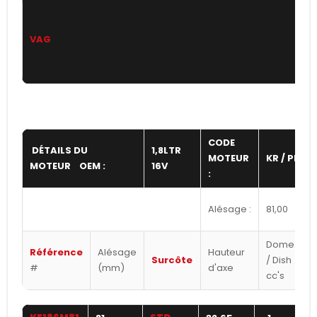
VAG
CODE
DÉTAILS DU
1,8LTR
MOTEUR
KR / PL
MOTEUR OEM :
16V
:
:
Alésage :
81,00
Dome
Référence
Alésage
Hauteur
Surcôte
/ Dish
#
(mm)
d'axe
cc's