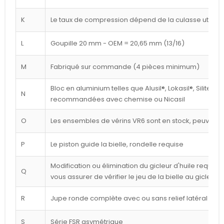
K
Le taux de compression dépend de la culasse utilisé
L
Goupille 20 mm - OEM = 20,65 mm (13/16)
M
Fabriqué sur commande (4 pièces minimum)
Bloc en aluminium telles que Alusil®, Lokasil®, Silitec®
N
recommandées avec chemise ou Nicasil
O
Les ensembles de vérins VR6 sont en stock, peuvent êt
P
Le piston guide la bielle, rondelle requise
Modification ou élimination du gicleur d'huile requise 
Q
vous assurer de vérifier le jeu de la bielle au gicleur
R
Jupe ronde complète avec ou sans relief latéral blan
S
Série FSR asymétrique