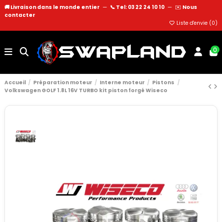
🚚 Livraison dans le monde entier
—
📞 Tel: 03 22 24 10 10
—
✉️
Nous
contacter
Liste d'envie (
0
)
0
Accueil
Préparation moteur
Interne moteur
Pistons
Volkswagen GOLF 1.8L 16V TURBO kit piston forgé Wiseco