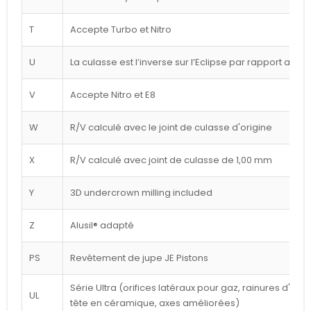
T
Accepte Turbo et Nitro
U
La culasse est l’inverse sur l’Eclipse par rapport au d
V
Accepte Nitro et E8
W
R/V calculé avec le joint de culasse d'origine
X
R/V calculé avec joint de culasse de 1,00 mm
Y
3D undercrown milling included
Z
Alusil® adapté
PS
Revêtement de jupe JE Pistons
Série Ultra (orifices latéraux pour gaz, rainures d'a
UL
tête en céramique, axes améliorées)