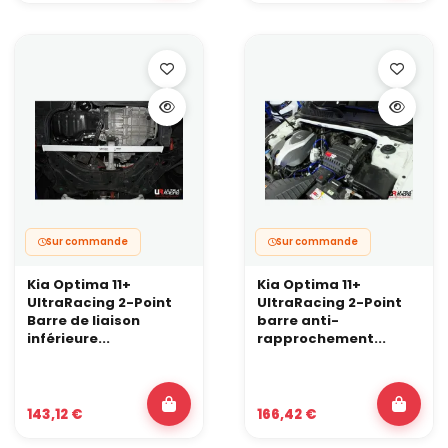
Sur commande
Sur commande
Kia Optima 11+
Kia Optima 11+
UltraRacing 2-Point
UltraRacing 2-Point
Barre de liaison
barre anti-
inférieure...
rapprochement...
143,12 €
166,42 €