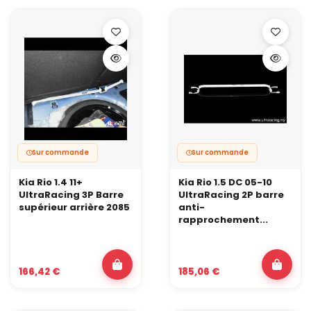
Sur commande
Sur commande
Kia Rio 1.4 11+
Kia Rio 1.5 DC 05-10
UltraRacing 3P Barre
UltraRacing 2P barre
supérieur arrière 2085
anti-
rapprochement...
166,42 €
185,06 €