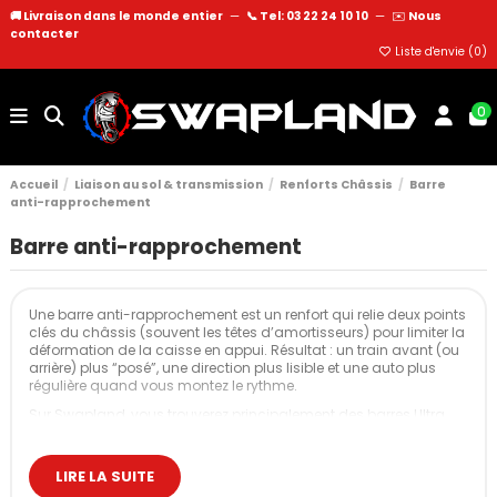
🚚 Livraison dans le monde entier
—
📞 Tel: 03 22 24 10 10
—
✉️
Nous
contacter
Liste d'envie (
0
)
0
Accueil
Liaison au sol & transmission
Renforts Châssis
Barre
anti-rapprochement
Barre anti-rapprochement
Une barre anti-rapprochement est un renfort qui relie deux points
clés du châssis (souvent les têtes d’amortisseurs) pour limiter la
déformation de la caisse en appui. Résultat : un train avant (ou
arrière) plus “posé”, une direction plus lisible et une auto plus
régulière quand vous montez le rythme.
Sur Swapland, vous trouverez principalement des barres Ultra
Racing, avec des versions supérieures avant, supérieures arrière,
mais aussi des barres inférieures ou barres de liaison selon les
plateformes.
LIRE LA SUITE