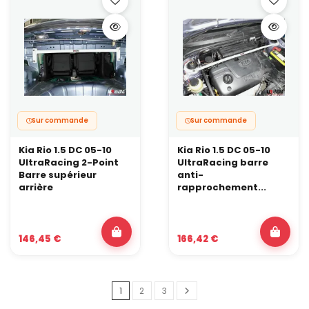
Sur commande
Sur commande
Kia Rio 1.5 DC 05-10
Kia Rio 1.5 DC 05-10
UltraRacing 2-Point
UltraRacing barre
Barre supérieur
anti-
arrière
rapprochement...
146,45 €
166,42 €
1
2
3