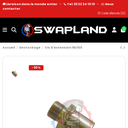
🚚 Livraison dans le monde entier
—
📞 Tel: 03 22 24 10 10
—
✉️
Nous
contacter
Liste d'envie (
0
)
0
Accueil
Destockage
Vis d'extension 16x150
-30%