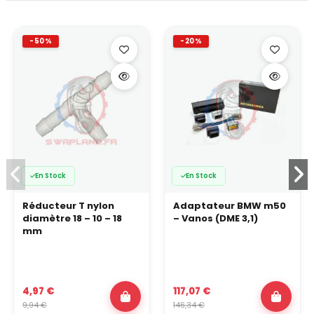
-50%
-20%
En Stock
En Stock
Réducteur T nylon
Adaptateur BMW m50
diamètre 18 – 10 – 18
– Vanos (DME 3,1)
mm
4,97 €
117,07 €
9,94 €
146,34 €