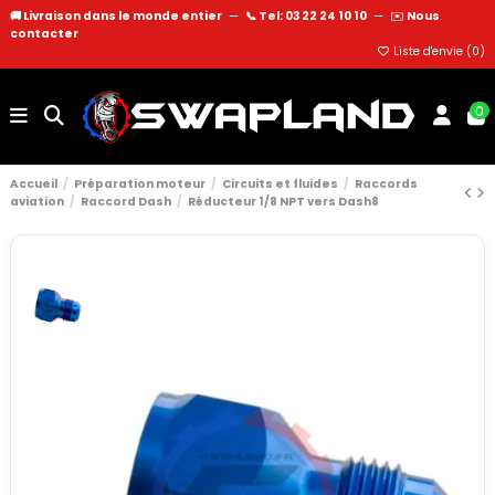
🚚 Livraison dans le monde entier
—
📞 Tel: 03 22 24 10 10
—
✉️
Nous
contacter
Liste d'envie (
0
)
0
Accueil
Préparation moteur
Circuits et fluides
Raccords
aviation
Raccord Dash
Réducteur 1/8 NPT vers Dash8