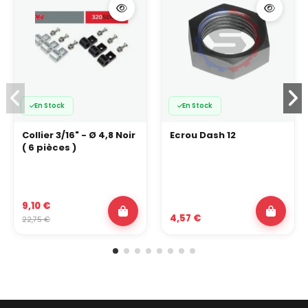
En Stock
En Stock
Collier 3/16" - Ø 4,8 Noir
Ecrou Dash 12
( 6 pièces )
9,10 €
4,57 €
22,75 €