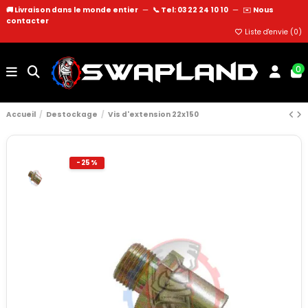
🚚 Livraison dans le monde entier
—
📞 Tel: 03 22 24 10 10
—
✉️
Nous
contacter
Liste d'envie (
0
)
0
Accueil
Destockage
Vis d'extension 22x150
-25%