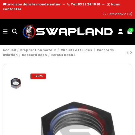
🚚 Livraison dans le monde entier
—
📞 Tel: 03 22 24 10 10
—
✉️
Nous
contacter
Liste d'envie (
0
)
0
Accueil
Préparation moteur
Circuits et fluides
Raccords
aviation
Raccord Dash
Ecrous Dash 3
-20%