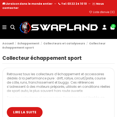
🚚 Livraison dans le monde entier
—
📞 Tel: 03 22 24 10 10
—
✉️
Nous
contacter
Liste d'envie (
0
)
0
Accueil
Echappement
Collecteurs et catalyseurs
Collecteur
échappement sport
Collecteur échappement sport
Retrouvez tous les collecteurs d’échappement et accessoires
dédiés à la performance pure : drift, rallye, circuit/piste, course
de côte, runs, franchissement et buggy. Ces références
s’adressent à des moteurs préparés, utilisés en conditions réelles
de sport auto, le plus souvent hors route ouverte.
Tous les collecteurs et accessoires Swapland sont
testés en
atelier
avant mise en vente : ajustement contrôlé,
comportement thermique vérifié, résistance validée en usage
intensif.
LIRE LA SUITE