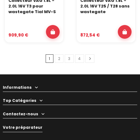
Collecteur VAG 1.8L -
Collecteur VAG 1.8L -
2.0L 16V T3 pour
2.0L 16V T25 / T28 sans
wastegate Tial MV-S
wastegate
909,90 €
872,54 €
1
2
3
4
Informations
Top Catégories
Contactez-nous
Votre préparateur