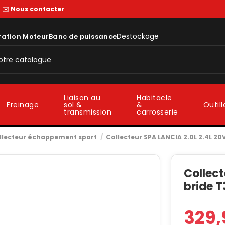
—
✉️
Nous contacter
Destockage
ration Moteur
Banc de puissance
Liaison au
Habitacle
sol &
&
Freinage
Outil
transmission
carrosserie
llecteur échappement sport
Collecteur SPA LANCIA 2.0L 2.4L 20
Collect
bride T
329,