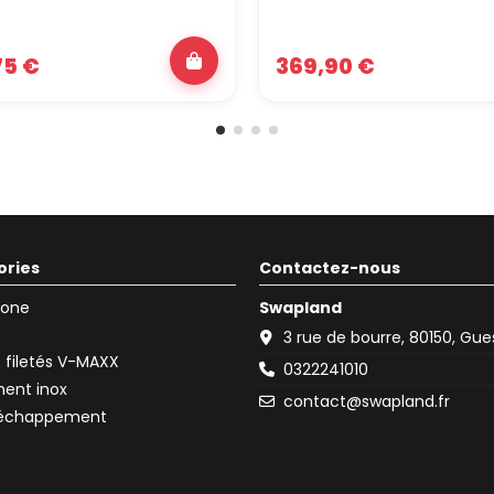
75 €
369,90 €
ories
Contactez-nous
icone
Swapland
3 rue de bourre, 80150, Gu
filetés V-MAXX
0322241010
ent inox
contact@swapland.fr
d'échappement