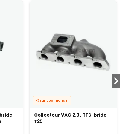
Sur commande
bride
Collecteur VAG 2.0L TFSI bride
Dé
e
T25
15