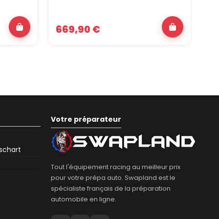
669,90 €
35
Votre préparateur
eschart
Tout l'équipement racing au meilleur prix
pour votre prépa auto. Swapland est le
spécialiste français de la préparation
automobile en ligne.