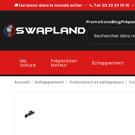
🚚 Livraison dans le monde entier
—
📞 Tel: 03 22 24 10 10
Promotions
Blog
Prépa
Ma
Préparation
Échappement
Voiture
Moteur
Accueil
Echappement
Collecteurs et catalyseurs
Co