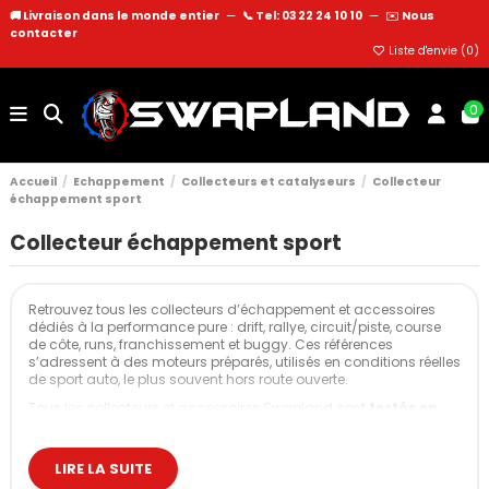
🚚 Livraison dans le monde entier
—
📞 Tel: 03 22 24 10 10
—
✉️
Nous
contacter
Liste d'envie (
0
)
0
Accueil
Echappement
Collecteurs et catalyseurs
Collecteur
échappement sport
Collecteur échappement sport
Retrouvez tous les collecteurs d’échappement et accessoires
dédiés à la performance pure : drift, rallye, circuit/piste, course
de côte, runs, franchissement et buggy. Ces références
s’adressent à des moteurs préparés, utilisés en conditions réelles
de sport auto, le plus souvent hors route ouverte.
Tous les collecteurs et accessoires Swapland sont
testés en
atelier
avant mise en vente : ajustement contrôlé,
comportement thermique vérifié, résistance validée en usage
intensif.
LIRE LA SUITE