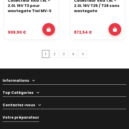
Collecteur VAG 1.8L -
Collecteur VAG 1.8L -
2.0L 16V T3 pour
2.0L 16V T25 / T28 sans
wastegate Tial MV-S
wastegate
909,90 €
872,54 €
1
2
3
4
Informations
Top Catégories
Contactez-nous
Votre préparateur