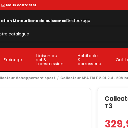
—
✉️
Nous contacter
Destockage
ration Moteur
Banc de puissance
Liaison au
Habitacle
sol &
&
Freinage
Outil
transmission
carrosserie
llecteur échappement sport
Collecteur SPA FIAT 2.0L 2.4L 20V b
Collect
T3
329,