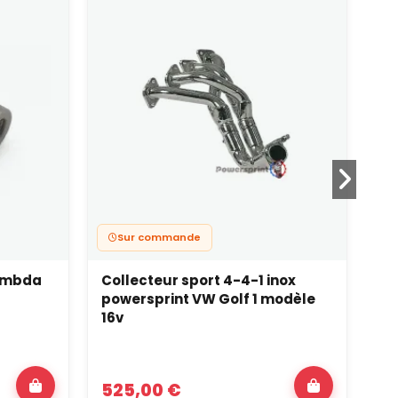
Sur commande
ambda
Collecteur sport 4-4-1 inox
Co
powersprint VW Golf 1 modèle
tr
16v
wa
525,00 €
1 