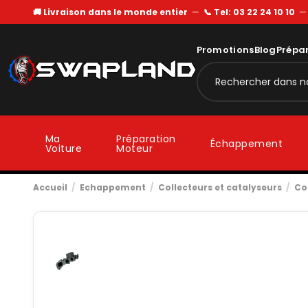
🚚 Livraison dans le monde entier
—
📞 Tel: 03 22 24 10 10
Promotions
Blog
Prépa
Ma
Préparation
Échappement
Voiture
Moteur
Accueil
Echappement
Collecteurs et catalyseurs
Co