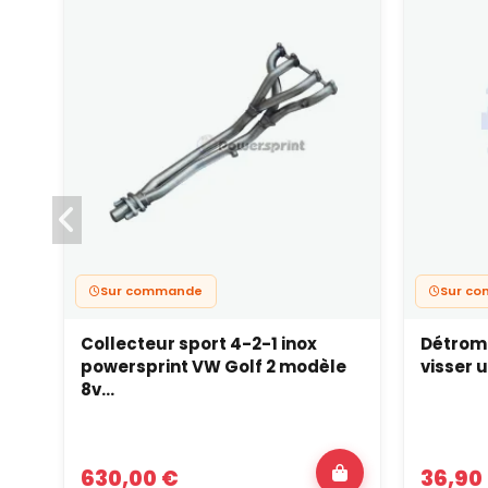
Sur commande
Sur c
Collecteur sport 4-2-1 inox
Détrom
powersprint VW Golf 2 modèle
visser 
8v...
630,00 €
36,90