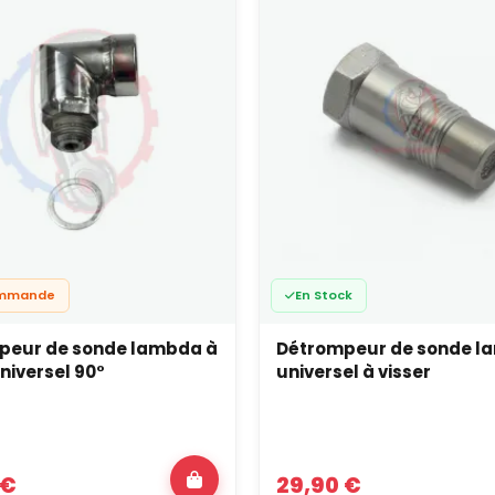
ommande
En Stock
peur de sonde lambda à
Détrompeur de sonde l
universel 90°
universel à visser
 €
29,90 €