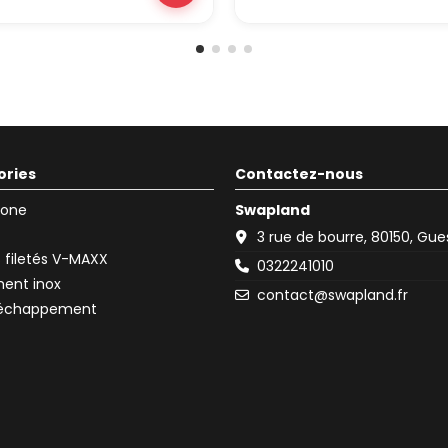
ories
Contactez-nous
icone
Swapland
3 rue de bourre, 80150, Gu
filetés V-MAXX
0322241010
ent inox
contact@swapland.fr
d'échappement