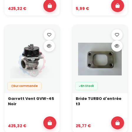
425,32 €
5,99 €
Sur commande
En Stock
Garrett Vent GVW-45
Bride TURBO d'entrée
Noir
t3
425,32 €
25,77 €