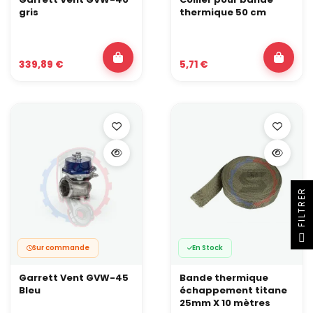
gris
thermique 50 cm
339,89 €
5,71 €
R
F
I
L
T
R
E
Sur commande
En Stock
Garrett Vent GVW-45
Bande thermique
Bleu
échappement titane
25mm X 10 mètres