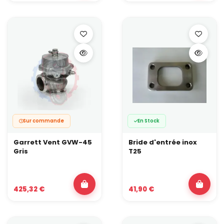
Sur commande
En Stock
Garrett Vent GVW-45
Bride d'entrée inox
Gris
T25
425,32 €
41,90 €