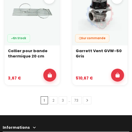
En Stock
Sur commande
Collier pour bande
Garrett Vent GVW-50
thermique 20 cm
Gris
3,67 €
510,67 €
1
2
3
…
73
Informations