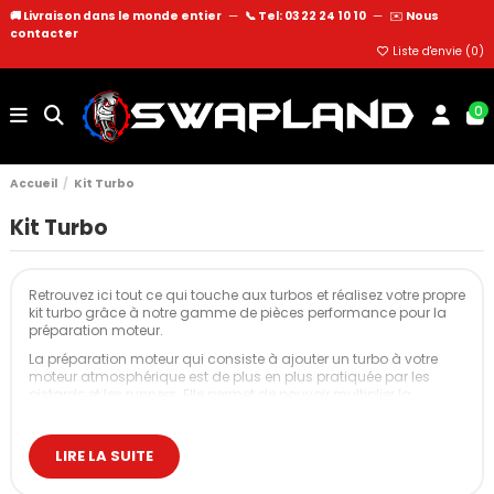
🚚 Livraison dans le monde entier
—
📞 Tel: 03 22 24 10 10
—
✉️
Nous
contacter
Liste d'envie (
0
)
0
Accueil
Kit Turbo
Kit Turbo
Retrouvez ici tout ce qui touche aux turbos et réalisez votre propre
kit turbo grâce à notre gamme de pièces performance pour la
préparation moteur.
La préparation moteur qui consiste à ajouter un turbo à votre
moteur atmosphérique est de plus en plus pratiquée par les
pistards et les runners. Elle permet de pouvoir multiplier la
puissance et le couple de votre moteur de course par deux voir
même plus pour un prix relativement bas, si on calcule le prix au
cheval gagné. Assembler son kit turbo demande une sélection
LIRE LA SUITE
rigoureuse des composants selon la puissance visée et
l'utilisation prévue.