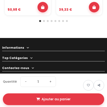
50,98 €
39,33 €
Informations
Top Catégories
Contactez-nous
Votre préparateur
−
+
Quantité
Ajouter au panier
© 2026 Swapland - Tous droits réservés • Made by
New Keys