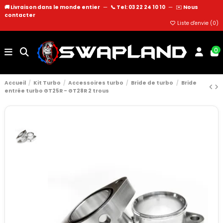
🚚 Livraison dans le monde entier
—
📞 Tel: 03 22 24 10 10
—
✉️
Nous
contacter
Liste d'envie (
0
)
0
Accueil
Kit Turbo
Accessoires turbo
Bride de turbo
Bride
entrée turbo GT25R - GT28R 2 trous