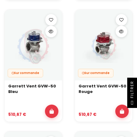
une suralimentation stable et d’éviter les soucis en pleine
session.
Sur commande
Sur commande
R
Garrett Vent GVW-50
Garrett Vent GVW-50
Bleu
Rouge
F
I
L
T
R
E
510,67 €
510,67 €