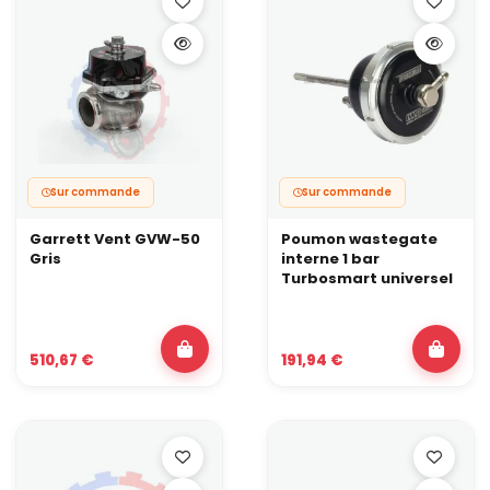
Sur commande
Sur commande
Garrett Vent GVW-50
Poumon wastegate
Gris
interne 1 bar
Turbosmart universel
510,67 €
191,94 €