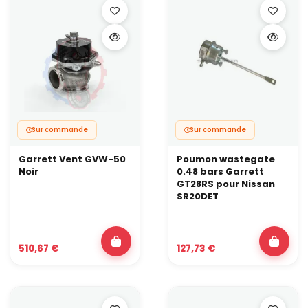
Sur commande
Sur commande
Garrett Vent GVW-50
Poumon wastegate
Noir
0.48 bars Garrett
GT28RS pour Nissan
SR20DET
510,67 €
127,73 €