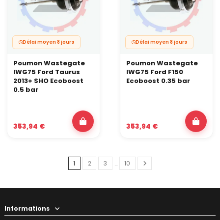
Délai moyen 8 jours
Délai moyen 8 jours
Poumon Wastegate
Poumon Wastegate
IWG75 Ford Taurus
IWG75 Ford F150
2013+ SHO Ecoboost
Ecoboost 0.35 bar
0.5 bar
353,94 €
353,94 €
1
2
3
…
10
Informations