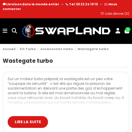
🚚 Livraison dans le monde entier
—
📞 Tel: 03 22 24 10 10
—
✉️
Nous
contacter
Liste d'envie (
0
)
0
Accueil
Kit Turbo
Accessoires turbo
Wastegate turbo
Wastegate turbo
Sur un moteur turbo préparé, la wastegate est un peu votre
“soupape de sécurité” : c’est elle qui régule la pression de
suralimentation en dérivant une partie des gaz d’échappement
avant la turbine. Si elle est mal dimensionnée ou mal réglée,
vous vous retrouvez avec du boost instable, du boost creep ou, à
l’inverse, une pression qui ne monte jamais comme prévu.
Cette catégorie regroupe l’ensemble des solutions de wastegate
pour vos projets de drift, circuit, rallye, time attack, runs… avec, au
cœur du sujet, un contrôle de pression propre et reproductible,
LIRE LA SUITE
même à forte charge et haute température.