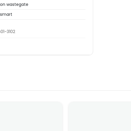
on wastegate
osmart
01-3102