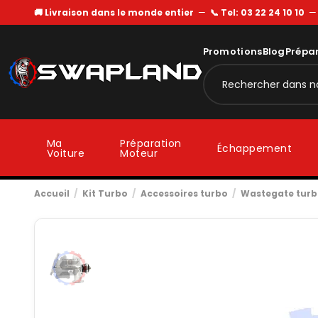
🚚 Livraison dans le monde entier
—
📞 Tel: 03 22 24 10 10
Promotions
Blog
Prépa
Ma
Préparation
Échappement
Voiture
Moteur
Accueil
Kit Turbo
Accessoires turbo
Wastegate tur