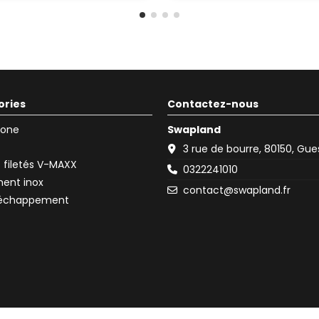
ories
Contactez-nous
icone
Swapland
3 rue de bourre, 80150, Gu
filetés V-MAXX
0322241010
ent inox
contact@swapland.fr
d'échappement