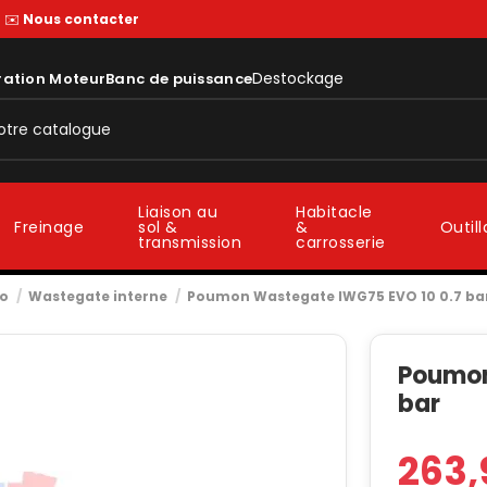
—
✉️
Nous contacter
Destockage
ration Moteur
Banc de puissance
Liaison au
Habitacle
sol &
&
Freinage
Outil
transmission
carrosserie
bo
Wastegate interne
Poumon Wastegate IWG75 EVO 10 0.7 ba
Poumon
bar
263,