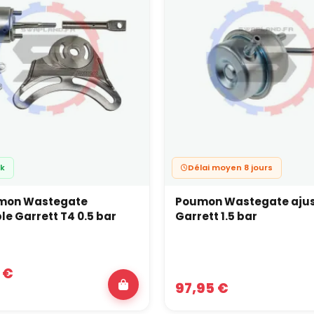
ck
Délai moyen 8 jours
umon Wastegate
Poumon Wastegate ajus
le Garrett T4 0.5 bar
Garrett 1.5 bar
 €
97,95 €