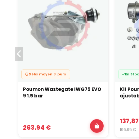
Délai moyen 8 jours
En Sto
Poumon Wastegate IWG75 EVO
Kit Po
9 1.5 bar
ajustab
137,87
263,94 €
196,95 €