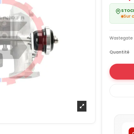
STOC
Sur
Wastegate i
Quantité