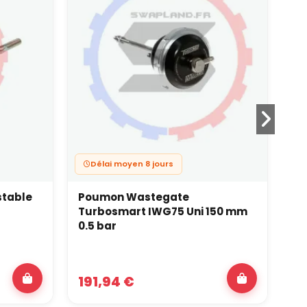
Délai moyen 8 jours
table
Poumon Wastegate
Po
Turbosmart IWG75 Uni 150 mm
10 
0.5 bar
191,94 €
2