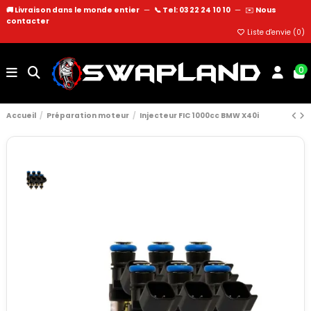
🚚 Livraison dans le monde entier
—
📞 Tel: 03 22 24 10 10
—
✉️
Nous
contacter
Liste d'envie (
0
)
0
Accueil
Préparation moteur
Injecteur FIC 1000cc BMW X40i