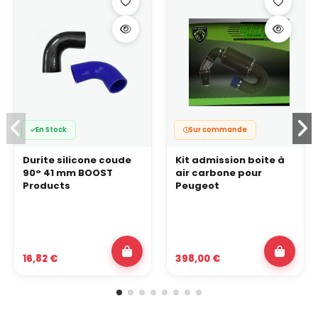
En Stock
Sur commande
Durite silicone coude
Kit admission boite à
90° 41 mm BOOST
air carbone pour
Products
Peugeot
16,82 €
398,00 €