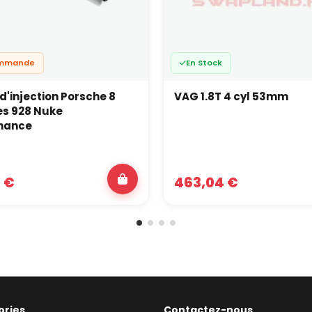
ommande
En Stock
'injection Porsche 8
VAG 1.8T 4 cyl 53mm
es 928 Nuke
mance
 €
463,04 €
ories
Contactez-nous