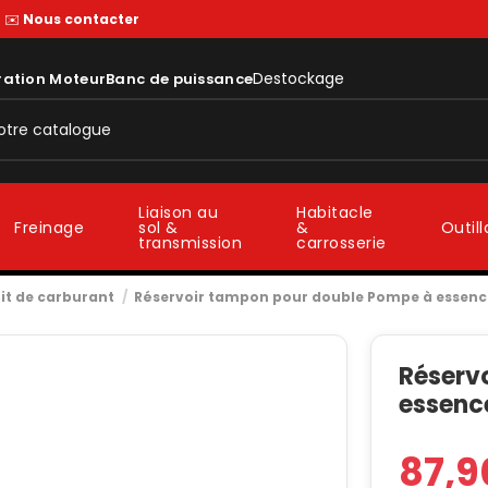
—
✉️
Nous contacter
Destockage
ration Moteur
Banc de puissance
Liaison au
Habitacle
sol &
&
Freinage
Outil
transmission
carrosserie
it de carburant
Réservoir tampon pour double Pompe à essenc
Réserv
essenc
87,9