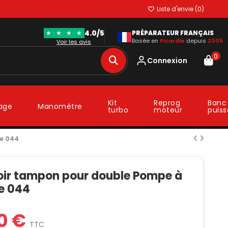
Liste d'envie (
0
)
4.0/5
★
★
★
★
PRÉPARATEUR FRANÇAIS
Basée en
Picardie
depuis
2005
Voir les avis
0
Connexion
Kit
Reprog
Banc
lage
Manomètre
turbo
moteur
puis
e 044
oir tampon pour double Pompe à
e 044
0 €
TTC