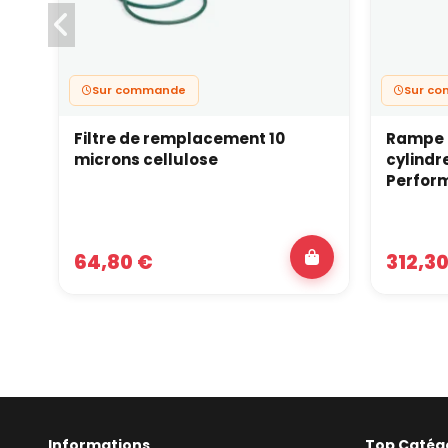
Sur commande
Sur c
Filtre de remplacement 10
Rampe d
microns cellulose
cylindr
Perfor
64,80 €
312,30
Informations
Top Catég