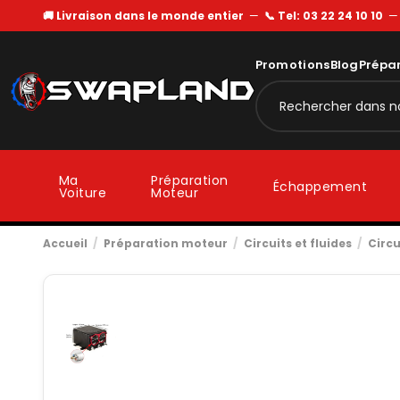
🚚 Livraison dans le monde entier
—
📞 Tel: 03 22 24 10 10
Promotions
Blog
Prépa
Ma
Préparation
Échappement
Voiture
Moteur
Accueil
Préparation moteur
Circuits et fluides
Circu