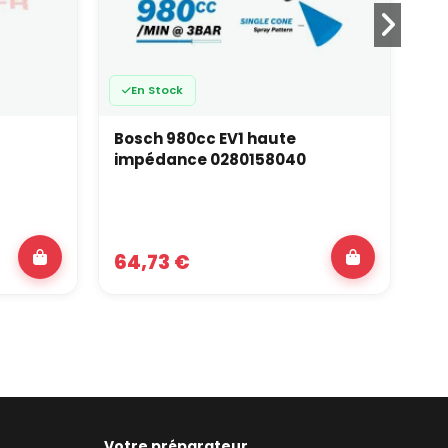
En Stock
Bosch 980cc EV1 haute
Ré
impédance 0280158040
dr
64,73 €
13
Votre préparateur