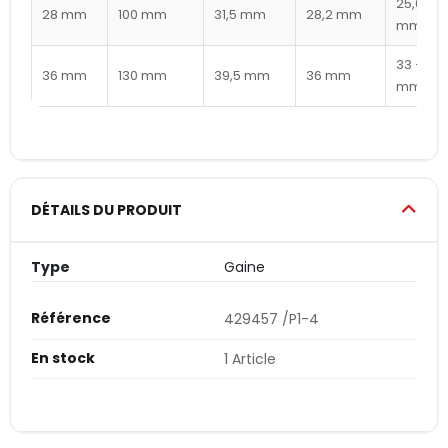
25,6 – 2
28 mm
100 mm
31,5 mm
28,2 mm
mm
33 – 35,
36 mm
130 mm
39,5 mm
36 mm
mm
DÉTAILS DU PRODUIT
Type
Gaine
Référence
429457 /P1-4
En stock
1 Article