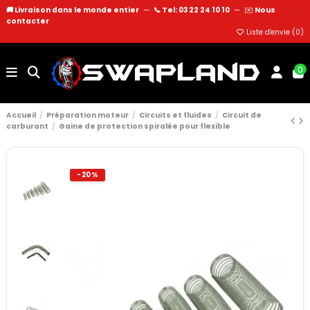
🚚 Livraison dans le monde entier
—
📞 Tel: 03 22 24 10 10
—
✉️
Nous
contacter
Liste d'envie (
0
)
0
Accueil
Préparation moteur
Circuits et fluides
Circuit de
carburant
Gaine de protection spiralée pour flexible
-20%