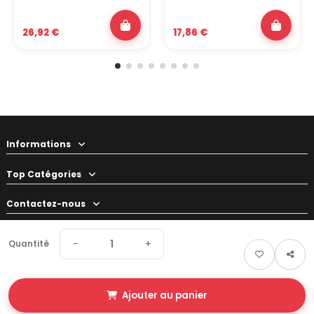
26,92 €
17,86 €
Informations
Top Catégories
Contactez-nous
Votre préparateur
−
+
Quantité
Ajouter au panier
© 2026 Swapland - Tous droits réservés • Made by
New Keys