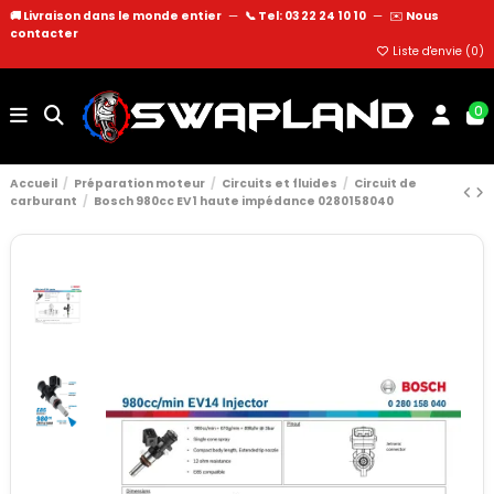
🚚 Livraison dans le monde entier
—
📞 Tel: 03 22 24 10 10
—
✉️
Nous
contacter
Liste d'envie (
0
)
0
Accueil
Préparation moteur
Circuits et fluides
Circuit de
carburant
Bosch 980cc EV1 haute impédance 0280158040