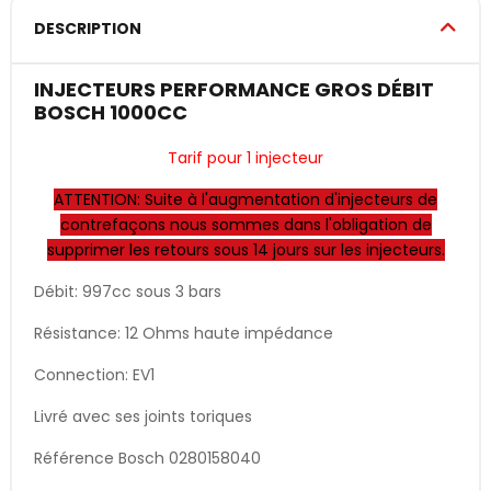
DESCRIPTION
INJECTEURS PERFORMANCE GROS DÉBIT
BOSCH 1000CC
Tarif pour 1 injecteur
ATTENTION: Suite à l'augmentation d'injecteurs de
contrefaçons nous sommes dans l'obligation de
supprimer les retours sous 14 jours sur les injecteurs.
Débit: 997cc sous 3 bars
Résistance: 12 Ohms haute impédance
Connection: EV1
Livré avec ses joints toriques
Référence Bosch 0280158040