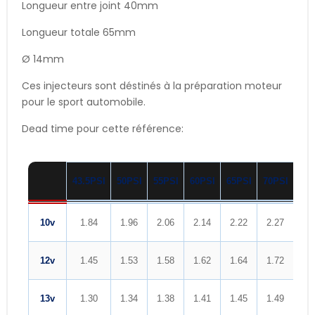
Longueur entre joint 40mm
Longueur totale 65mm
Ø 14mm
Ces injecteurs sont déstinés à la préparation moteur
pour le sport automobile.
Dead time pour cette référence:
43.5PSI
50PSI
55PSI
60PSI
65PSI
70PSI
75P
10v
1.84
1.96
2.06
2.14
2.22
2.27
2.
12v
1.45
1.53
1.58
1.62
1.64
1.72
1.
13v
1.30
1.34
1.38
1.41
1.45
1.49
1.