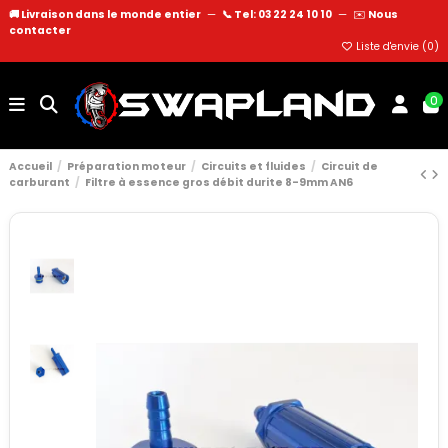
🚚 Livraison dans le monde entier
—
📞 Tel: 03 22 24 10 10
—
✉️
Nous
contacter
Liste d'envie (
0
)
0
Accueil
Préparation moteur
Circuits et fluides
Circuit de
carburant
Filtre à essence gros débit durite 8-9mm AN6