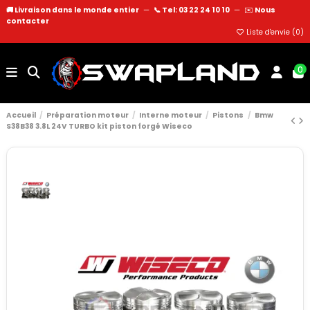
🚚 Livraison dans le monde entier
—
📞 Tel: 03 22 24 10 10
—
✉️
Nous
contacter
Liste d'envie (
0
)
0
Accueil
Préparation moteur
Interne moteur
Pistons
Bmw
S38B38 3.8L 24V TURBO kit piston forgé Wiseco