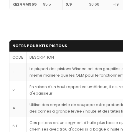
KE244M955
95,5
0,9
30,66
-19
NOTES POUR KITS PISTONS
CODE
DESCRIPTION
La plupart des pistons Wiseco ont des goupilles déca
1
même manière que les OEM pour le fonctionnement l
En raison d'un haut rapport volumétrique, il est reco
2
d'épaisseur
Utilise des empreinte de soupape extra profondes p
4
des cames à grande levée / haute et des têtes frais
Ces pistons ont un segment d’huile plus basse que cel
6 T
chemises avec trou d'accès si la bague d'huile n'est