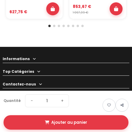
853,67 €
627,75 €
1 067,09 €
Informations
Top Catégories
Contactez-nous
Votre préparateur
−
+
Quantité
Ajouter au panier
© 2026 Swapland - Tous droits réservés • Made by
New Keys