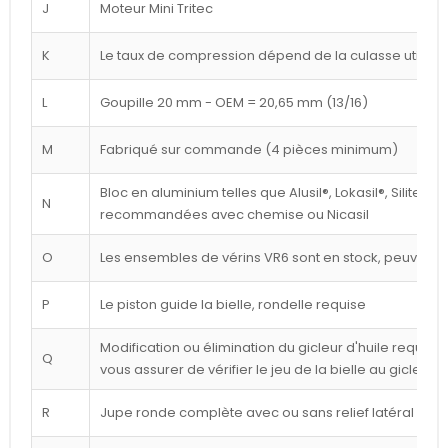
J
Moteur Mini Tritec
K
Le taux de compression dépend de la culasse utilisé
L
Goupille 20 mm - OEM = 20,65 mm (13/16)
M
Fabriqué sur commande (4 pièces minimum)
Bloc en aluminium telles que Alusil®, Lokasil®, Silitec®
N
recommandées avec chemise ou Nicasil
O
Les ensembles de vérins VR6 sont en stock, peuvent êt
P
Le piston guide la bielle, rondelle requise
Modification ou élimination du gicleur d'huile requise 
Q
vous assurer de vérifier le jeu de la bielle au gicleur
R
Jupe ronde complète avec ou sans relief latéral blan