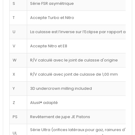
S
Série FSR asymétrique
T
Accepte Turbo et Nitro
U
La culasse est l’inverse sur l’Eclipse par rapport au d
V
Accepte Nitro et E8
W
R/V calculé avec le joint de culasse d'origine
X
R/V calculé avec joint de culasse de 1,00 mm
Y
3D undercrown milling included
Z
Alusil® adapté
PS
Revêtement de jupe JE Pistons
Série Ultra (orifices latéraux pour gaz, rainures d'a
UL