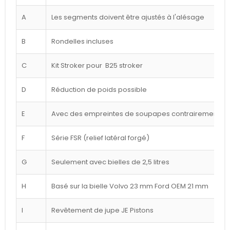
A
Les segments doivent être ajustés à l'alésage
B
Rondelles incluses
C
Kit Stroker pour B25 stroker
D
Réduction de poids possible
E
Avec des empreintes de soupapes contrairement à l
F
Série FSR (relief latéral forgé)
G
Seulement avec bielles de 2,5 litres
H
Basé sur la bielle Volvo 23 mm Ford OEM 21 mm
I
Revêtement de jupe JE Pistons