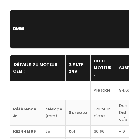
BMW
CODE
DÉTAILS DU MOTEUR
3,8 LTR
MOTEUR
S38B38
OEM :
24V
:
Alésage :
94,60
Dome /
Référence
Alésage
Hauteur
Surcôte
Dish
#
(mm)
d'axe
cc's
KE244M95
95
0,4
30,66
-19