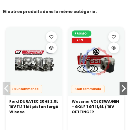
16 autres produits dans la même catégorie :
PROMO !
-20%
Sur commande
Sur commande
Ford DURATEC 20HE 2.0L
Wossner VOLKSWAGEN
16V 11.1:1 kit piston forgé
- GOLF 1 GTI 1,6L / 16V
Wiseco
OETTINGER