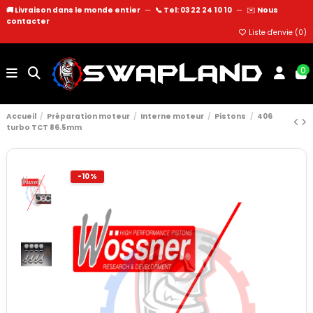
🚚 Livraison dans le monde entier
—
📞 Tel: 03 22 24 10 10
—
✉️
Nous
contacter
Liste d'envie (
0
)
0
Accueil
Préparation moteur
Interne moteur
Pistons
406
turbo TCT 86.5mm
-10%