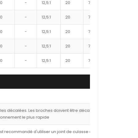
10
-
12,5:1
20
7550XX
284
10
-
12,5:1
20
7600XX
288
10
-
12,5:1
20
7625XX
-
10
-
12,5:1
20
7650XX
-
10
-
12,5:1
20
7700XX
299
lles décalées. Les broches doivent être décalées de
ionnement le plus rapide
est recommandé d'utiliser un joint de culasse de 1,00