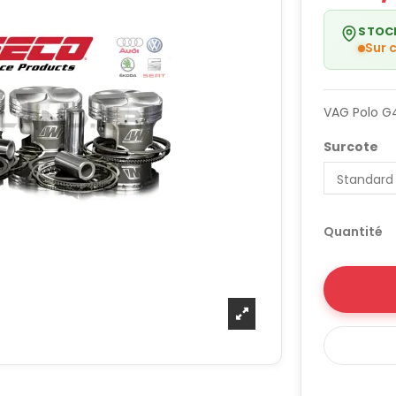
STOC
Sur
VAG Polo G4
Surcote
Quantité