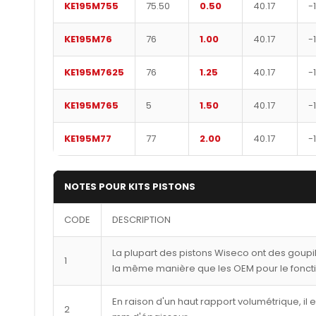
KE195M755
75.50
0.50
40.17
-
KE195M76
76
1.00
40.17
-
KE195M7625
76
1.25
40.17
-
KE195M765
5
1.50
40.17
-
KE195M77
77
2.00
40.17
-
NOTES POUR KITS PISTONS
CODE
DESCRIPTION
La plupart des pistons Wiseco ont des goupi
1
la même manière que les OEM pour le fonct
En raison d'un haut rapport volumétrique, il 
2