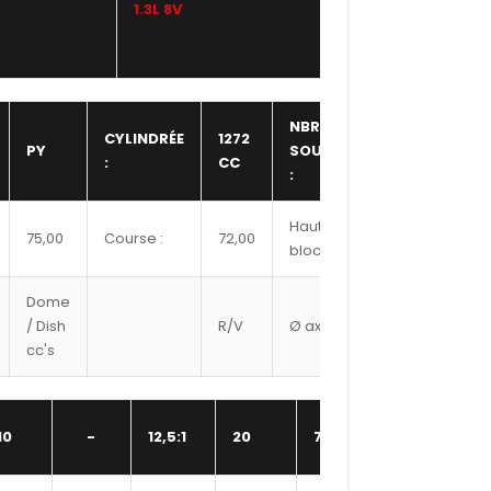
1.3L 8V
JE
NBR
CYLINDRÉE
1272
PY
SOUPAPE
8,00
:
CC
:
Hauteur
75,00
Course :
72,00
N/A
bloc :
Dome
Ref
/ Dish
R/V
Ø axe
Segment
cc's
#
10
-
12,5:1
20
7500XX
-