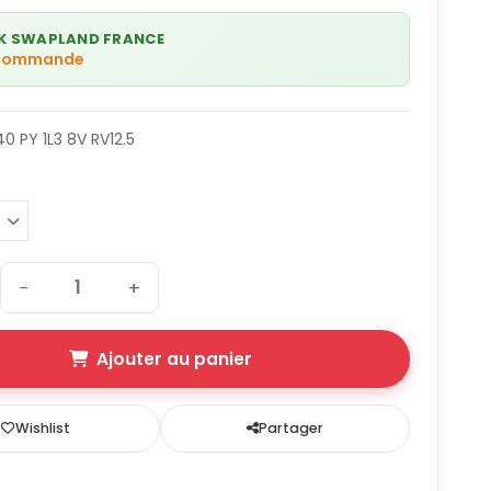
K SWAPLAND FRANCE
 commande
0 PY 1L3 8V RV12.5
−
+
Ajouter au panier
Wishlist
Partager