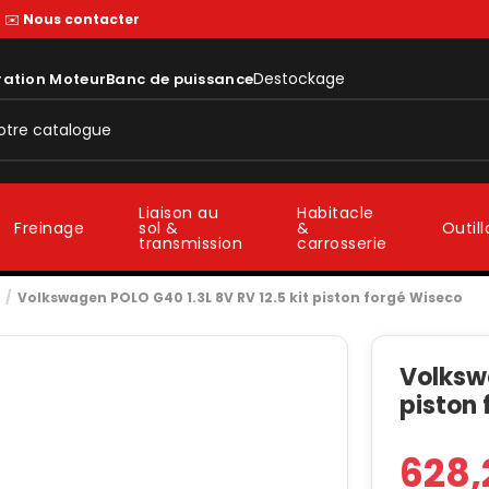
—
✉️
Nous contacter
Destockage
ration Moteur
Banc de puissance
Liaison au
Habitacle
sol &
&
Freinage
Outil
transmission
carrosserie
Volkswagen POLO G40 1.3L 8V RV 12.5 kit piston forgé Wiseco
Volkswa
piston
628,