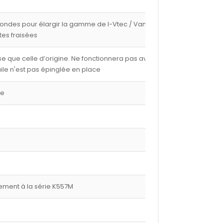
fondes pour élargir la gamme de I-Vtec / Vanos avec
tes fraisées
e que celle d’origine. Ne fonctionnera pas avec les
ile n'est pas épinglée en place
ge
ment à la série K557M