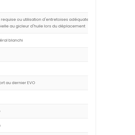
e requise ou utilisation d'entretoises adéquates,
 bielle au gicleur d'huile lors du déplacement
éral blanchi
port au dernier EVO
e
m