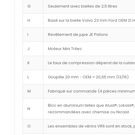
G
Seulement avec bielles de 2,5 litres
H
Basé sur la bielle Volvo 23 mm Ford OEM 21
I
Revêtement de jupe JE Pistons
J
Moteur Mini Tritec
K
Le taux de compression dépend de la culasse
L
Goupille 20 mm - OEM = 20,65 mm (13/16)
M
Fabriqué sur commande (4 pièces minimu
Bloc en aluminium telles que Alusil®, Lokasil®,
N
recommandées avec chemise ou Nicasil
O
Les ensembles de vérins VR6 sont en stock, p