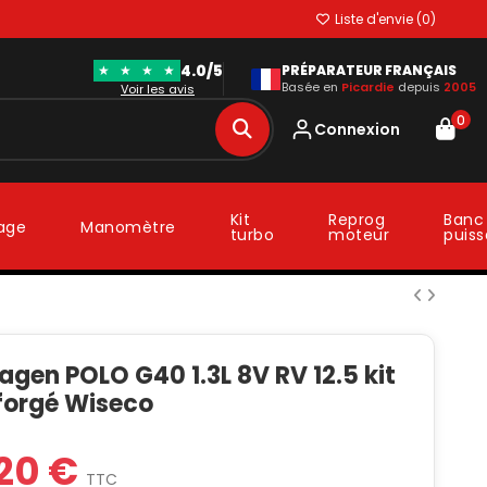
Liste d'envie (
0
)
4.0/5
★
★
★
★
PRÉPARATEUR FRANÇAIS
Basée en
Picardie
depuis
2005
Voir les avis
0
Connexion
Kit
Reprog
Banc
lage
Manomètre
turbo
moteur
puis
gen POLO G40 1.3L 8V RV 12.5 kit
 forgé Wiseco
20 €
TTC