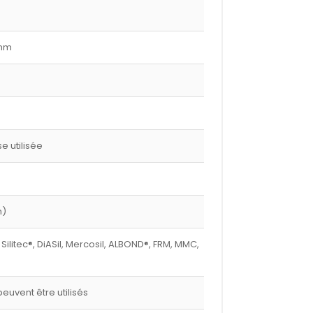
 mm
 utilisée
m)
 Silitec®, DiASil, Mercosil, ALBOND®, FRM, MMC,
euvent être utilisés