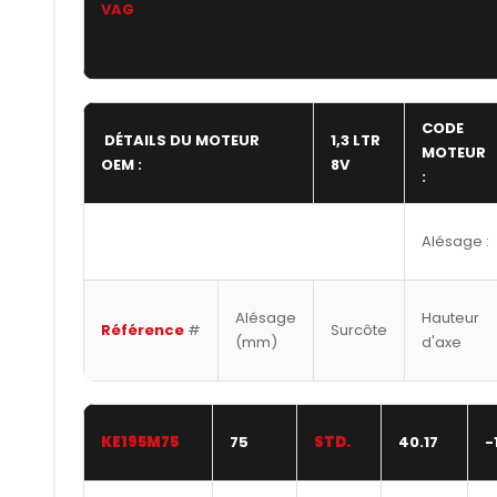
VAG
CODE
DÉTAILS DU MOTEUR
1,3 LTR
MOTEUR
OEM :
8V
:
Alésage :
Alésage
Hauteur
Référence
#
Surcôte
(mm)
d'axe
KE195M75
75
STD.
40.17
-