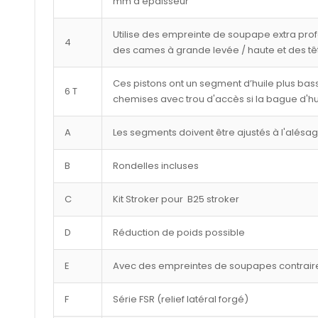
mm d'épaisseur
Utilise des empreinte de soupape extra pro
4
des cames à grande levée / haute et des tê
Ces pistons ont un segment d’huile plus bass
6 T
chemises avec trou d'accès si la bague d'hu
A
Les segments doivent être ajustés à l'alésa
B
Rondelles incluses
C
Kit Stroker pour B25 stroker
D
Réduction de poids possible
E
Avec des empreintes de soupapes contraire
F
Série FSR (relief latéral forgé)