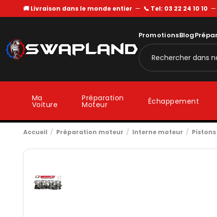
🚚 Livraison dans le monde entier
—
📞 Tel: 03 22 24 10 10
Promotions
Blog
Prépa
Ma
Préparation
Échappement
Voiture
Moteur
Accueil
Préparation moteur
Interne moteur
Pistons