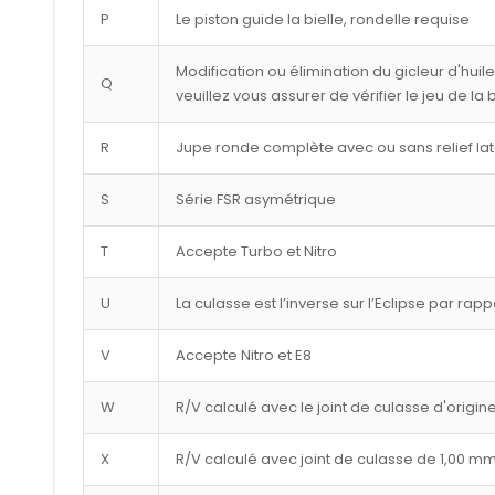
P
Le piston guide la bielle, rondelle requise
Modification ou élimination du gicleur d'huil
Q
veuillez vous assurer de vérifier le jeu de la
R
Jupe ronde complète avec ou sans relief lat
S
Série FSR asymétrique
T
Accepte Turbo et Nitro
U
La culasse est l’inverse sur l’Eclipse par rap
V
Accepte Nitro et E8
W
R/V calculé avec le joint de culasse d'origin
X
R/V calculé avec joint de culasse de 1,00 m