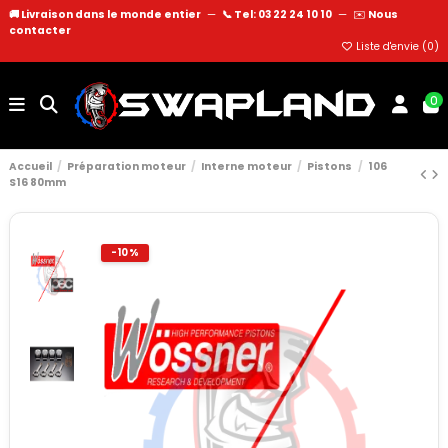
🚚 Livraison dans le monde entier
—
📞 Tel: 03 22 24 10 10
—
✉️
Nous
contacter
Liste d'envie (
0
)
0
Accueil
Préparation moteur
Interne moteur
Pistons
106
S16 80mm
-10%