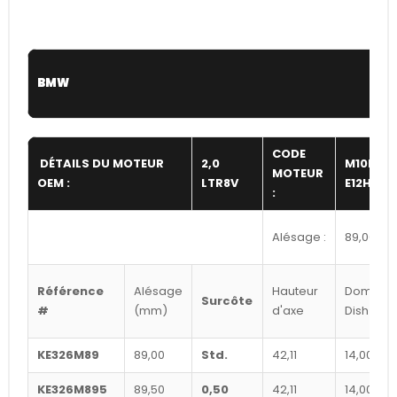
BMW
CODE
DÉTAILS DU MOTEUR
2,0
M10B20
MOTEUR
OEM :
LTR8V
E12HEAD
:
Alésage :
89,00
Référence
Alésage
Hauteur
Dome /
Surcôte
#
(mm)
d'axe
Dish cc's
KE326M89
89,00
Std.
42,11
14,00
KE326M895
89,50
0,50
42,11
14,00