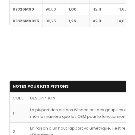
KE326M90
90,00
1,00
42,11
14,00
KE326M9025
90,25
1,25
42,11
14,00
NOTES POUR KITS PISTONS
CODE
DESCRIPTION
La plupart des pistons Wiseco ont des goupilles déca
1
même manière que les OEM pour le fonctionnement l
En raison d'un haut rapport volumétrique, il est reco
2
d'épaisseur