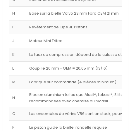
H
Basé sur la bielle Volvo 23 mm Ford OEM 21 mm
I
Revêtement de jupe JE Pistons
J
Moteur Mini Tritec
K
Le taux de compression dépend de la culasse utilisé
L
Goupille 20 mm - OEM = 20,65 mm (13/16)
M
Fabriqué sur commande (4 pièces minimum)
Bloc en aluminium telles que Alusil®, Lokasil®, Silitec®
N
recommandées avec chemise ou Nicasil
O
Les ensembles de vérins VR6 sont en stock, peuvent êt
P
Le piston guide la bielle, rondelle requise