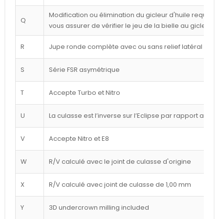
Modification ou élimination du gicleur d'huile requise 
Q
vous assurer de vérifier le jeu de la bielle au gicleur
R
Jupe ronde complète avec ou sans relief latéral blan
S
Série FSR asymétrique
T
Accepte Turbo et Nitro
U
La culasse est l’inverse sur l’Eclipse par rapport au d
V
Accepte Nitro et E8
W
R/V calculé avec le joint de culasse d'origine
X
R/V calculé avec joint de culasse de 1,00 mm
Y
3D undercrown milling included