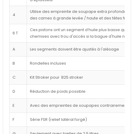
Utilise des empreinte de soupape extra profondes p
4
des cames à grande levée / haute et des têtes frais
Ces pistons ont un segment d’huile plus basse que cel
6 T
chemises avec trou d'accès si la bague d'huile n'est
A
Les segments doivent être ajustés à l'alésage
B
Rondelles incluses
C
Kit Stroker pour B25 stroker
D
Réduction de poids possible
E
Avec des empreintes de soupapes contrairement à l
F
Série FSR (relief latéral forgé)
G
Seulement avec bielles de 2,5 litres