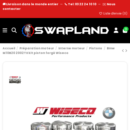
🚚 Livraison dans le monde entier
—
📞 Tel: 03 22 24 10 10
—
✉️
Nous
contacter
Liste d'envie (
0
)
0
Accueil
Préparation moteur
Interne moteur
Pistons
Bmw
M10B20 2002TII kit piston forgé Wiseco