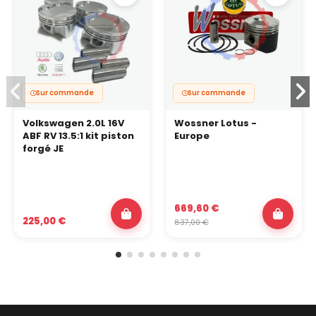
Sur commande
Sur commande
Volkswagen 2.0L 16V
Wossner Lotus -
ABF RV 13.5:1 kit piston
Europe
forgé JE
669,60 €
225,00 €
837,00 €