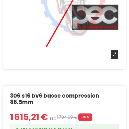
306 s16 bv6 basse compression
86.5mm
1 615,21 €
1 794,68 €
-10%
TTC