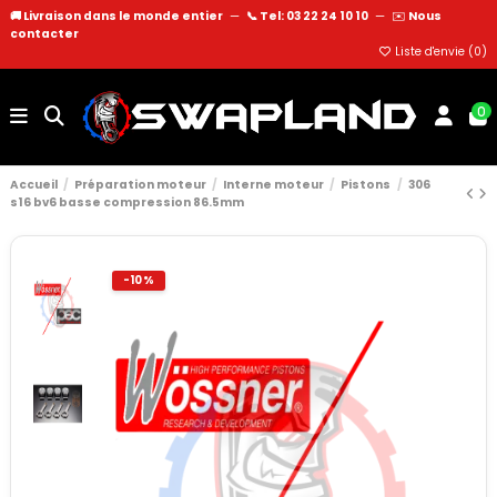
🚚 Livraison dans le monde entier
—
📞 Tel: 03 22 24 10 10
—
✉️
Nous
contacter
Liste d'envie (
0
)
0
Accueil
Préparation moteur
Interne moteur
Pistons
306
s16 bv6 basse compression 86.5mm
-10%