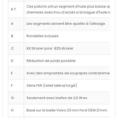
Ces pistons ont un segment d’huile plus basse que ce
6 T
chemises avec trou d'accès si la bague d'huile n'est
A
Les segments doivent être ajustés à l'alésage
B
Rondelles incluses
C
Kit Stroker pour B25 stroker
D
Réduction de poids possible
E
Avec des empreintes de soupapes contrairement à l
F
Série FSR (relief latéral forgé)
G
Seulement avec bielles de 2,5 litres
H
Basé sur la bielle Volvo 23 mm Ford OEM 21 mm