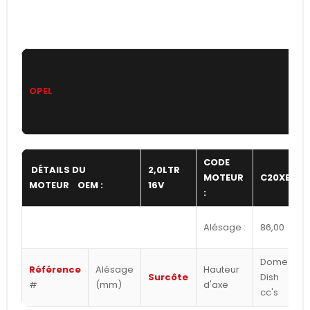
OPEL
CODE
DÉTAILS DU
2,0LTR
MOTEUR
C20XE
MOTEUR OEM :
16V
:
Alésage :
86,00
Dome /
Référence
Alésage
Hauteur
Surcôte
Dish
#
(mm)
d'axe
cc's