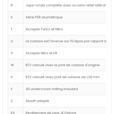
R
Jupe ronde complète avec ou sans relief latéral blan
S
Série FSR asymétrique
T
Accepte Turbo et Nitro
U
La culasse est l’inverse sur l’Eclipse par rapport au d
V
Accepte Nitro et E8
W
R/V calculé avec le joint de culasse d'origine
X
R/V calculé avec joint de culasse de 1,00 mm
Y
3D undercrown milling included
Z
Alusil® adapté
PS
Revêtement de jupe JE Pistons