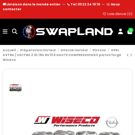
🚚 Livraison dans le monde entier
—
📞 Tel: 03 22 24 10 10
—
✉️
Nous
contacter
Liste d'envie (
0
)
0
Accueil
Préparation moteur
Interne moteur
Pistons
OPEL
ASTRA / VECTRA 2.0L 16V RV13.5 HAUTE COMPRESSION kit piston forgé
Wiseco