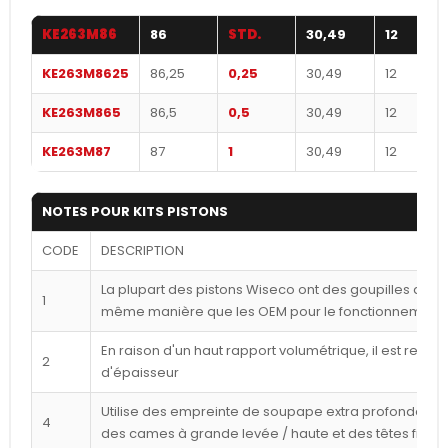
KE263M86
86
STD.
30,49
12
KE263M8625
86,25
0,25
30,49
12
KE263M865
86,5
0,5
30,49
12
KE263M87
87
1
30,49
12
NOTES POUR KITS PISTONS
CODE
DESCRIPTION
La plupart des pistons Wiseco ont des goupilles déca
1
même manière que les OEM pour le fonctionnement l
En raison d'un haut rapport volumétrique, il est reco
2
d'épaisseur
Utilise des empreinte de soupape extra profondes p
4
des cames à grande levée / haute et des têtes frais