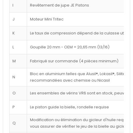
I
Revêtement de jupe JE Pistons
J
Moteur Mini Tritec
K
Le taux de compression dépend de la culasse utilisé
L
Goupille 20 mm - OEM = 20,65 mm (13/16)
M
Fabriqué sur commande (4 pièces minimum)
Bloc en aluminium telles que Alusil®, Lokasil®, Silitec®
N
recommandées avec chemise ou Nicasil
O
Les ensembles de vérins VR6 sont en stock, peuvent êt
P
Le piston guide la bielle, rondelle requise
Modification ou élimination du gicleur d'huile requise 
Q
vous assurer de vérifier le jeu de la bielle au gicleur