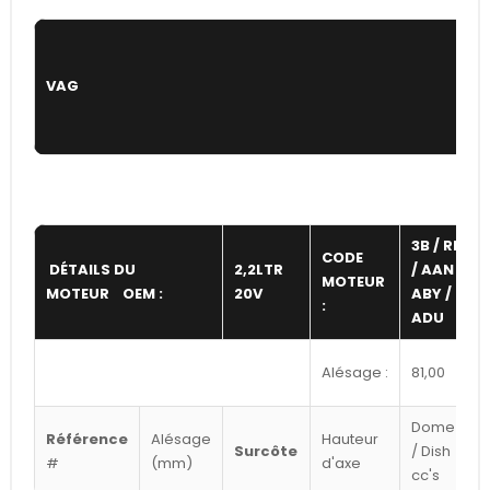
VAG
3B / RR
CODE
DÉTAILS DU
2,2LTR
/ AAN /
MOTEUR
MOTEUR OEM :
20V
ABY /
:
ADU
Alésage :
81,00
Dome
Référence
Alésage
Hauteur
Surcôte
/ Dish
#
(mm)
d'axe
cc's