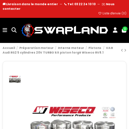
🚚 Livraison dans le monde entier
—
📞 Tel: 03 22 24 10 10
—
✉️
Nous
contacter
Liste d'envie (
0
)
0
Accueil
Préparation moteur
Interne moteur
Pistons
VAG
Audi RS2 5 cylindres 20V TURBO kit piston forgé Wiseco RV8.1