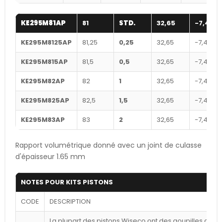
KE295M81AP
81
STD.
32,65
-7,4
KE295M8125AP
81,25
0,25
32,65
-7,4
KE295M815AP
81,5
0,5
32,65
-7,4
KE295M82AP
82
1
32,65
-7,4
KE295M825AP
82,5
1,5
32,65
-7,4
KE295M83AP
83
2
32,65
-7,4
Rapport volumétrique donné avec un joint de culasse
d'épaisseur 1.65 mm
NOTES POUR KITS PISTONS
CODE
DESCRIPTION
La plupart des pistons Wiseco ont des goupilles déca