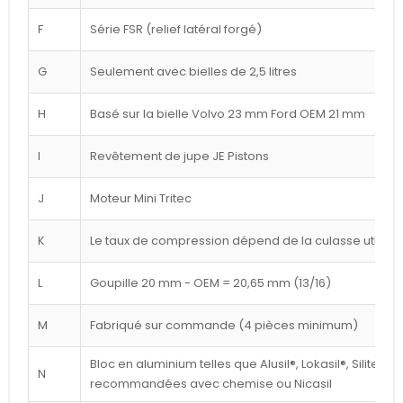
F
Série FSR (relief latéral forgé)
G
Seulement avec bielles de 2,5 litres
H
Basé sur la bielle Volvo 23 mm Ford OEM 21 mm
I
Revêtement de jupe JE Pistons
J
Moteur Mini Tritec
K
Le taux de compression dépend de la culasse utilisé
L
Goupille 20 mm - OEM = 20,65 mm (13/16)
M
Fabriqué sur commande (4 pièces minimum)
Bloc en aluminium telles que Alusil®, Lokasil®, Silitec®
N
recommandées avec chemise ou Nicasil