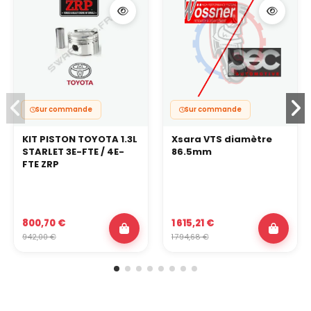
Sur commande
Sur commande
KIT PISTON TOYOTA 1.3L
Xsara VTS diamètre
STARLET 3E-FTE / 4E-
86.5mm
FTE ZRP
800,70 €
1 615,21 €
942,00 €
1 794,68 €