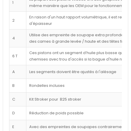
1
même manière que les OEM pour le fonctionnement l
En raison d'un haut rapport volumétrique, il est reco
2
d'épaisseur
Utilise des empreinte de soupape extra profondes p
4
des cames à grande levée / haute et des têtes frais
Ces pistons ont un segment d’huile plus basse que cel
6 T
chemises avec trou d'accès si la bague d'huile n'est
A
Les segments doivent être ajustés à l'alésage
B
Rondelles incluses
C
Kit Stroker pour B25 stroker
D
Réduction de poids possible
E
Avec des empreintes de soupapes contrairement à l