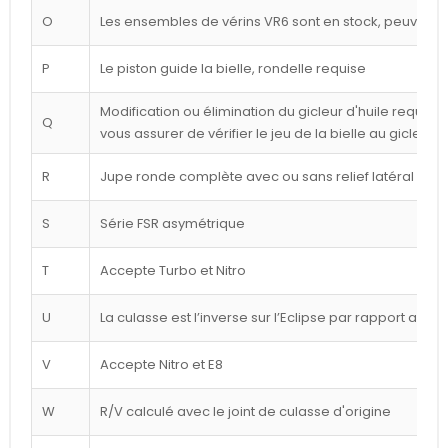
O
Les ensembles de vérins VR6 sont en stock, peuvent êt
P
Le piston guide la bielle, rondelle requise
Modification ou élimination du gicleur d'huile requise 
Q
vous assurer de vérifier le jeu de la bielle au gicleur
R
Jupe ronde complète avec ou sans relief latéral blan
S
Série FSR asymétrique
T
Accepte Turbo et Nitro
U
La culasse est l’inverse sur l’Eclipse par rapport au d
V
Accepte Nitro et E8
W
R/V calculé avec le joint de culasse d'origine