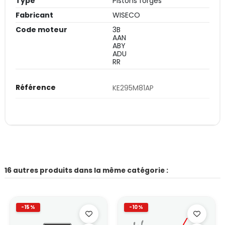
Type
Pistons forgés
Fabricant
WISECO
Code moteur
3B
AAN
ABY
ADU
RR
Référence
KE295M81AP
16 autres produits dans la même catégorie :
-15%
-10%