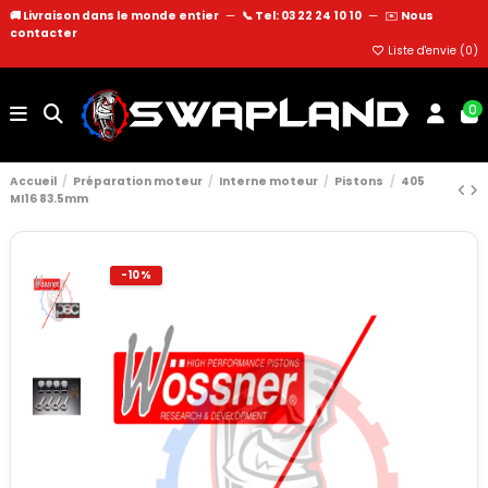
🚚 Livraison dans le monde entier
—
📞 Tel: 03 22 24 10 10
—
✉️
Nous
contacter
Liste d'envie (
0
)
0
Accueil
Préparation moteur
Interne moteur
Pistons
405
MI16 83.5mm
-10%