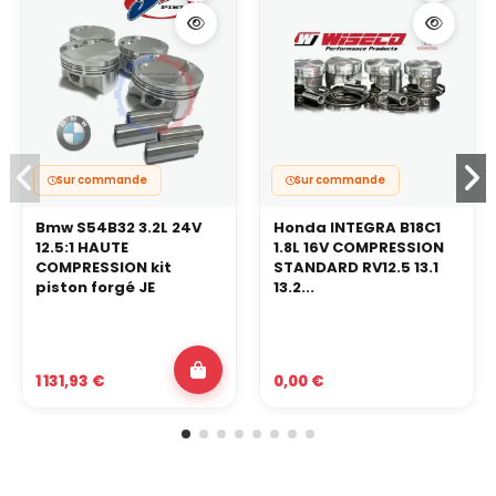
Sur commande
Sur commande
Bmw S54B32 3.2L 24V
Honda INTEGRA B18C1
12.5:1 HAUTE
1.8L 16V COMPRESSION
COMPRESSION kit
STANDARD RV12.5 13.1
piston forgé JE
13.2...
1 131,93 €
0,00 €