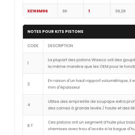
KE168M96
96
1
39,28
NOTES POUR KITS PISTONS
CODE
DESCRIPTION
La plupart des pistons Wiseco ont des goupi
1
la même manière que les OEM pour le fonct
En raison d'un haut rapport volumétrique, il 
2
mm d'épaisseur
Utilise des empreinte de soupape extra pro
4
des cames à grande levée / haute et des tê
Ces pistons ont un segment d’huile plus bass
6 T
chemises avec trou d'accès si la bague d'hu