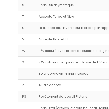
S
Série FSR asymétrique
T
Accepte Turbo et Nitro
U
La culasse est l’inverse sur l’Eclipse par rap
V
Accepte Nitro et E8
W
R/V calculé avec le joint de culasse d'origin
X
R/V calculé avec joint de culasse de 1,00 m
Y
3D undercrown milling included
Z
Alusil® adapté
PS
Revêtement de jupe JE Pistons
Série Ultra (orifices latéraux pour gaz, rai