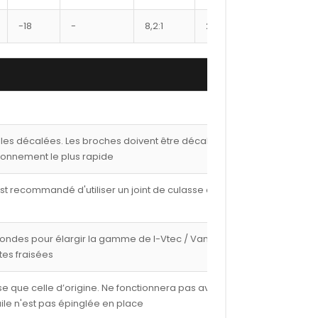
-18
-
8,2:1
22
9600XX
lles décalées. Les broches doivent être décalées de
ionnement le plus rapide
est recommandé d'utiliser un joint de culasse de 1,00
fondes pour élargir la gamme de I-Vtec / Vanos avec
tes fraisées
e que celle d’origine. Ne fonctionnera pas avec les
ile n'est pas épinglée en place