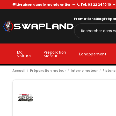
🚚 Livraison dans le monde entier
—
📞 Tel: 03 22 24 10 10
Promotions
Blog
Prépa
Ma
Préparation
Échappement
Voiture
Moteur
Accueil
Préparation moteur
Interne moteur
Pistons