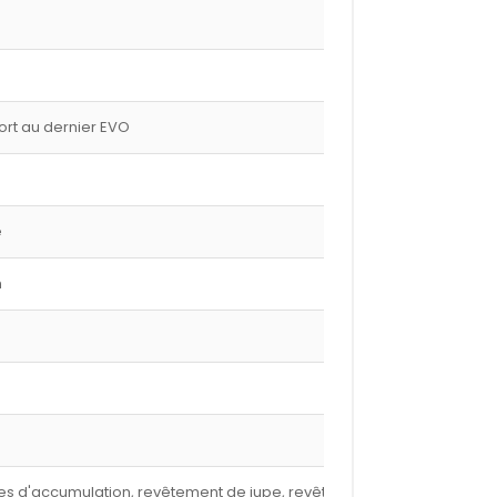
port au dernier EVO
e
m
nures d'accumulation, revêtement de jupe, revêtement