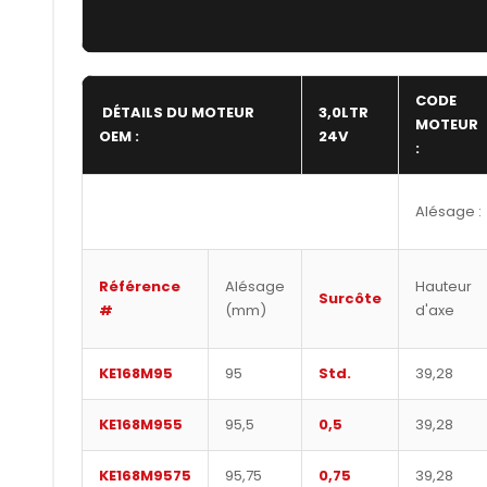
CODE
DÉTAILS DU MOTEUR
3,0LTR
MOTEUR
OEM :
24V
:
Alésage :
Référence
Alésage
Hauteur
Surcôte
#
(mm)
d'axe
KE168M95
95
Std.
39,28
KE168M955
95,5
0,5
39,28
KE168M9575
95,75
0,75
39,28