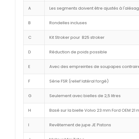
A
Les segments doivent être ajustés à l'alésa
B
Rondelles incluses
C
Kit Stroker pour B25 stroker
D
Réduction de poids possible
E
Avec des empreintes de soupapes contraire
F
Série FSR (relief latéral forgé)
G
Seulement avec bielles de 2,5 litres
H
Basé sur la bielle Volvo 23 mm Ford OEM 21
I
Revêtement de jupe JE Pistons