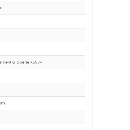
ge
ment à la série K557M
 mm