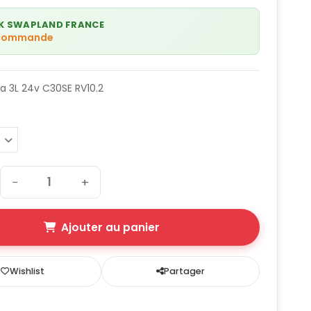
K SWAPLAND FRANCE
 commande
 3L 24v C30SE RV10.2
−
+
Ajouter au panier
Wishlist
Partager