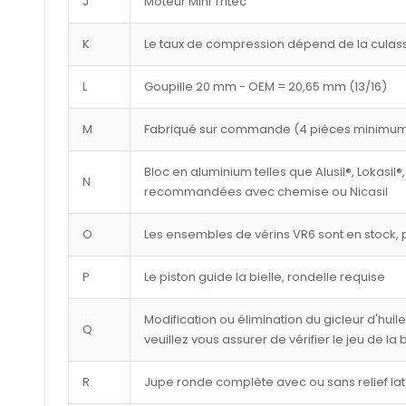
J
Moteur Mini Tritec
K
Le taux de compression dépend de la culasse
L
Goupille 20 mm - OEM = 20,65 mm (13/16)
M
Fabriqué sur commande (4 pièces minimu
Bloc en aluminium telles que Alusil®, Lokasil®,
N
recommandées avec chemise ou Nicasil
O
Les ensembles de vérins VR6 sont en stock, p
P
Le piston guide la bielle, rondelle requise
Modification ou élimination du gicleur d'huil
Q
veuillez vous assurer de vérifier le jeu de la
R
Jupe ronde complète avec ou sans relief lat