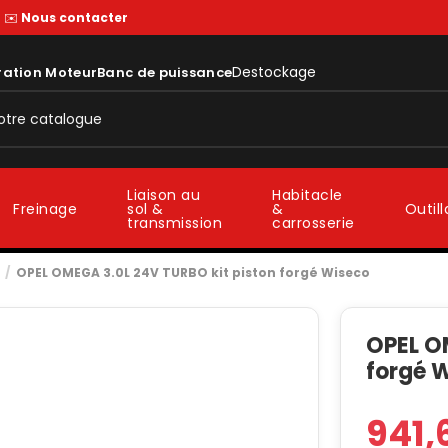
—
✉️
Nous contacter
Destockage
ration Moteur
Banc de puissance
Liaison au
Habitacle
sol &
&
Freinage
Outil
transmission
carrosserie
OPEL OMEGA 3.0L 24V TURBO kit piston forgé Wiseco
OPEL O
forgé 
941,