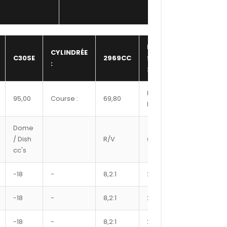
NBR
CYLINDRÉE
C30SE
2969CC
SOUPAPE
24,00
:
:
Hauteur
95,00
Course :
69,80
N/A
bloc :
Dome
Ref
/ Dish
R/V
Ø axe
Segment
cc's
#
-18
-
8,2:1
22
9500XX
-18
-
8,2:1
22
9550XX
-18
-
8,2:1
22
9575XX