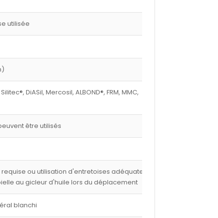
 utilisée
m)
 Silitec®, DiASil, Mercosil, ALBOND®, FRM, MMC,
euvent être utilisés
e requise ou utilisation d'entretoises adéquates,
 bielle au gicleur d'huile lors du déplacement
éral blanchi