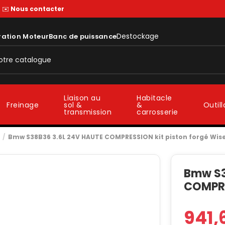
—
✉️
Nous contacter
Destockage
ration Moteur
Banc de puissance
Liaison au
Habitacle
sol &
&
Freinage
Outil
transmission
carrosserie
Bmw S38B36 3.6L 24V HAUTE COMPRESSION kit piston forgé Wis
Bmw S3
COMPRE
941,