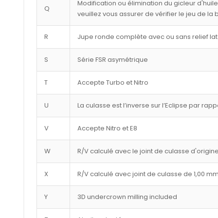
Modification ou élimination du gicleur d'huil
Q
veuillez vous assurer de vérifier le jeu de la
R
Jupe ronde complète avec ou sans relief lat
S
Série FSR asymétrique
T
Accepte Turbo et Nitro
U
La culasse est l’inverse sur l’Eclipse par rap
V
Accepte Nitro et E8
W
R/V calculé avec le joint de culasse d'origin
X
R/V calculé avec joint de culasse de 1,00 m
Y
3D undercrown milling included