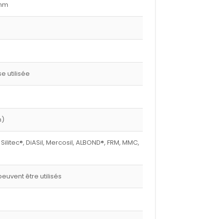
 mm
 utilisée
m)
 Silitec®, DiASil, Mercosil, ALBOND®, FRM, MMC,
euvent être utilisés