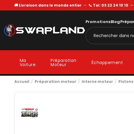
🚚 Livraison dans le monde entier
—
📞 Tel: 03 22 24 10 10
Promotions
Blog
Prépa
Ma
Préparation
Échappement
Voiture
Moteur
Accueil
Préparation moteur
Interne moteur
Pistons