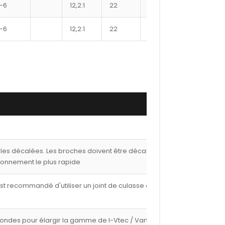
-6
12,2:1
22
9450XX
358
-6
12,2:1
22
9500XX
362
lles décalées. Les broches doivent être décalées de
ionnement le plus rapide
est recommandé d'utiliser un joint de culasse de 1,00
fondes pour élargir la gamme de I-Vtec / Vanos avec