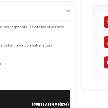
, les segments, les circlips et les axes.
oulant pour connaitre le tarif.
n
S38B36 AS IN M5(E34)
WISECO