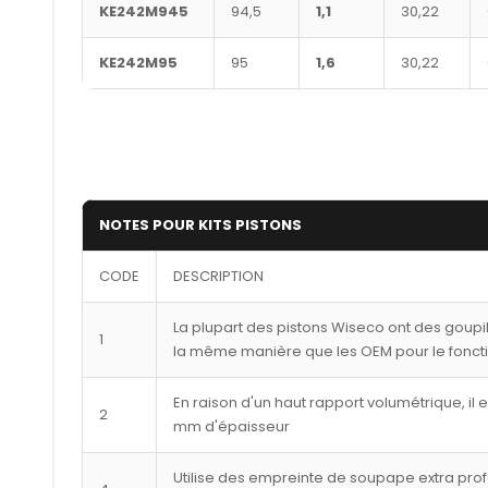
KE242M945
94,5
1,1
30,22
KE242M95
95
1,6
30,22
NOTES POUR KITS PISTONS
CODE
DESCRIPTION
La plupart des pistons Wiseco ont des goupi
1
la même manière que les OEM pour le fonct
En raison d'un haut rapport volumétrique, il 
2
mm d'épaisseur
Utilise des empreinte de soupape extra pro