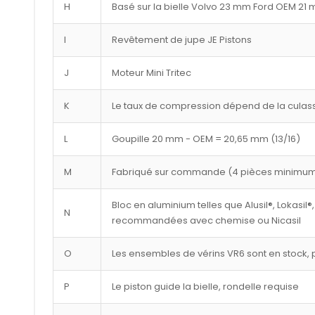
H
Basé sur la bielle Volvo 23 mm Ford OEM 21
I
Revêtement de jupe JE Pistons
J
Moteur Mini Tritec
K
Le taux de compression dépend de la culasse
L
Goupille 20 mm - OEM = 20,65 mm (13/16)
M
Fabriqué sur commande (4 pièces minimu
Bloc en aluminium telles que Alusil®, Lokasil®,
N
recommandées avec chemise ou Nicasil
O
Les ensembles de vérins VR6 sont en stock, p
P
Le piston guide la bielle, rondelle requise