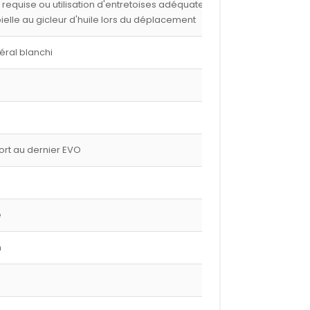
e requise ou utilisation d'entretoises adéquates,
 bielle au gicleur d'huile lors du déplacement
éral blanchi
port au dernier EVO
e
m