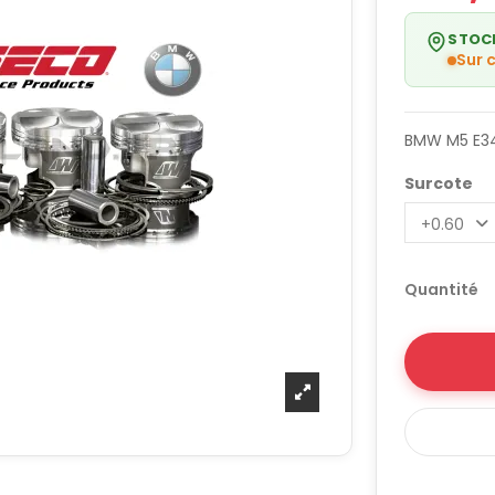
STOC
Sur
BMW M5 E34
Surcote
Quantité