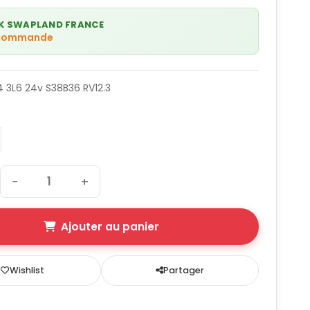
K SWAPLAND FRANCE
 commande
 3L6 24v S38B36 RV12.3
−
+
Ajouter au panier
Wishlist
Partager