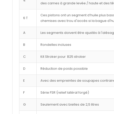
4
des cames à grande levée / haute et des tê
Ces pistons ont un segment d’huile plus bass
6 T
chemises avec trou d'accès si la bague d'hu
A
Les segments doivent être ajustés à l'alésa
B
Rondelles incluses
C
Kit Stroker pour B25 stroker
D
Réduction de poids possible
E
Avec des empreintes de soupapes contraire
F
Série FSR (relief latéral forgé)
G
Seulement avec bielles de 2,5 litres