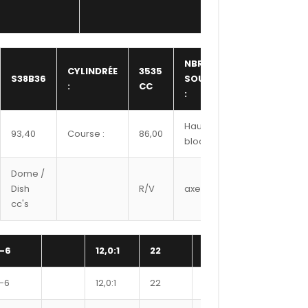
NBR
CYLINDRÉE
3535
S38B36
SOUPAPE
24,00
:
CC
:
Hauteur
93,40
Course :
86,00
217,50
bloc :
Dome /
Ref
Dish
R/V
axe
Segment
cc's
#
-6
12,0:1
22
9400XX
355
-6
12,0:1
22
9425XX
356