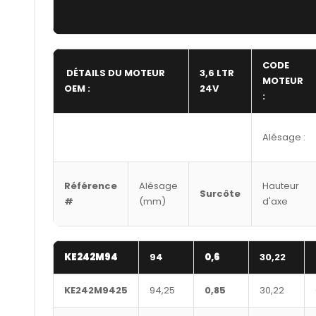
CODE
DÉTAILS DU MOTEUR
3,6 LTR
MOTEUR
OEM :
24V
:
Alésage :
Référence
Alésage
Hauteur
Surcôte
#
(mm)
d'axe
KE242M94
94
0,6
30,22
KE242M9425
94,25
0,85
30,22