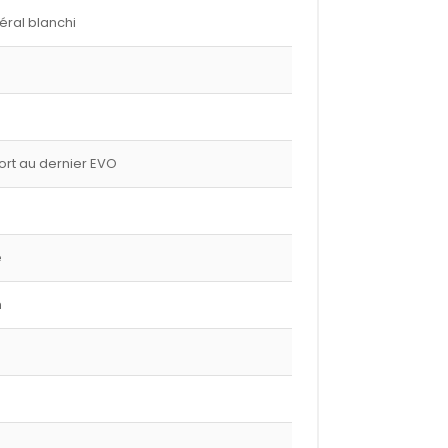
éral blanchi
port au dernier EVO
e
m