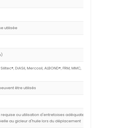
 utilisée
m)
 Silitec®, DiASil, Mercosil, ALBOND®, FRM, MMC,
euvent être utilisés
e requise ou utilisation d'entretoises adéquates,
 bielle au gicleur d'huile lors du déplacement