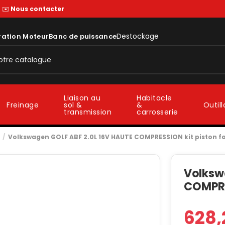
—
✉️
Nous contacter
Destockage
ration Moteur
Banc de puissance
Liaison au
Habitacle
sol &
&
Freinage
Outil
transmission
carrosserie
Volkswagen GOLF ABF 2.0L 16V HAUTE COMPRESSION kit piston f
Volksw
COMPRE
628,