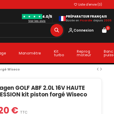
Liste d'envie (
0
)
4.0/5
★
★
★
★
PRÉPARATEUR FRANÇAIS
Basée en
Picardie
depuis
2005
Voir les avis
0
Connexion
Kit
Reprog
Banc
lage
Manomètre
turbo
moteur
puis
orgé Wiseco
agen GOLF ABF 2.0L 16V HAUTE
SSION kit piston forgé Wiseco
20 €
TTC