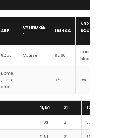
NBR
CYLINDRÉE
ABF
1984CC
SOUPAPE
16,00
:
:
Hauteur
82,50
Course :
92,80
236,00
bloc :
Dome
Ref
/ Dish
R/V
axe
Segment
cc's
#
11,8:1
21
8250XX
330
1
11,8:1
21
8300XX
334
1
11,8:1
21
8300XX
339
1