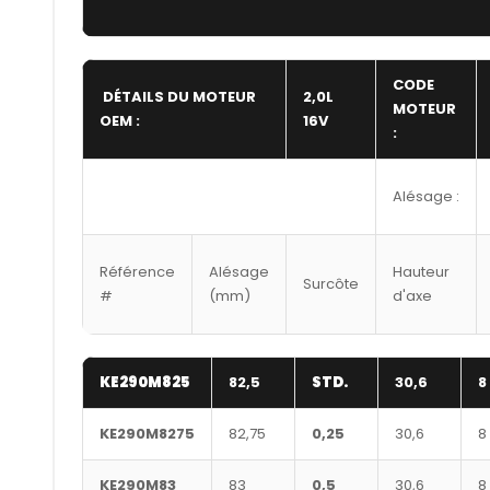
CODE
DÉTAILS DU MOTEUR
2,0L
MOTEUR
OEM :
16V
:
Alésage :
Référence
Alésage
Hauteur
Surcôte
#
(mm)
d'axe
KE290M825
82,5
STD.
30,6
8
KE290M8275
82,75
0,25
30,6
8
KE290M83
83
0,5
30,6
8