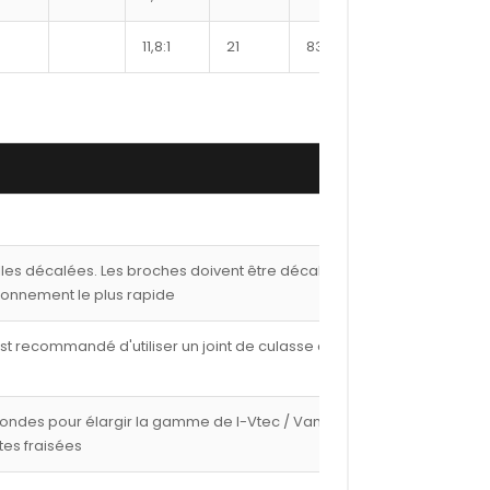
11,8:1
21
8350XX
345
1
lles décalées. Les broches doivent être décalées de
ionnement le plus rapide
est recommandé d'utiliser un joint de culasse de 1,00
fondes pour élargir la gamme de I-Vtec / Vanos avec
tes fraisées