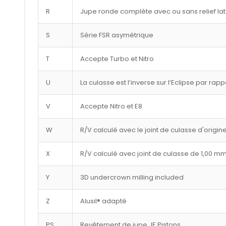
R
Jupe ronde complète avec ou sans relief lat
S
Série FSR asymétrique
T
Accepte Turbo et Nitro
U
La culasse est l’inverse sur l’Eclipse par rap
V
Accepte Nitro et E8
W
R/V calculé avec le joint de culasse d'origin
X
R/V calculé avec joint de culasse de 1,00 m
Y
3D undercrown milling included
Z
Alusil® adapté
PS
Revêtement de jupe JE Pistons