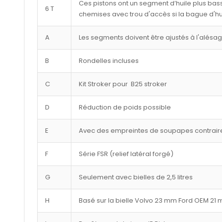
Ces pistons ont un segment d’huile plus bass
6 T
chemises avec trou d'accès si la bague d'hu
A
Les segments doivent être ajustés à l'alésa
B
Rondelles incluses
C
Kit Stroker pour B25 stroker
D
Réduction de poids possible
E
Avec des empreintes de soupapes contraire
F
Série FSR (relief latéral forgé)
G
Seulement avec bielles de 2,5 litres
H
Basé sur la bielle Volvo 23 mm Ford OEM 21