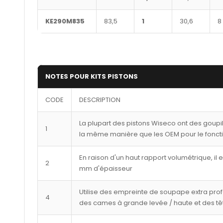
KE290M835
83,5
1
30,6
8
NOTES POUR KITS PISTONS
CODE
DESCRIPTION
La plupart des pistons Wiseco ont des goupi
1
la même manière que les OEM pour le fonct
En raison d'un haut rapport volumétrique, il 
2
mm d'épaisseur
Utilise des empreinte de soupape extra pro
4
des cames à grande levée / haute et des tê