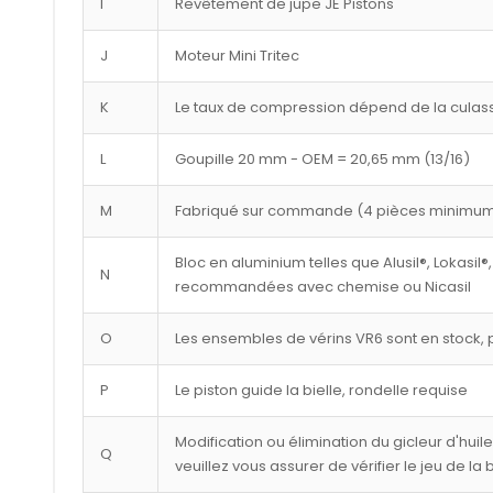
I
Revêtement de jupe JE Pistons
J
Moteur Mini Tritec
K
Le taux de compression dépend de la culasse
L
Goupille 20 mm - OEM = 20,65 mm (13/16)
M
Fabriqué sur commande (4 pièces minimu
Bloc en aluminium telles que Alusil®, Lokasil®,
N
recommandées avec chemise ou Nicasil
O
Les ensembles de vérins VR6 sont en stock, p
P
Le piston guide la bielle, rondelle requise
Modification ou élimination du gicleur d'huil
Q
veuillez vous assurer de vérifier le jeu de la