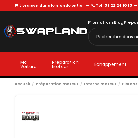
🚚 Livraison dans le monde entier
—
📞 Tel: 03 22 24 10 10
Promotions
Blog
Prépa
Ma
Préparation
Échappement
Voiture
Moteur
Accueil
Préparation moteur
Interne moteur
Pistons