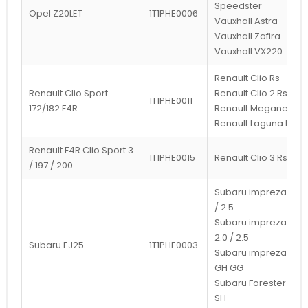
Speedster
Opel Z20LET
1T1PHE0006
Vauxhall Astra –
Vauxhall Zafira –
Vauxhall VX220
Renault Clio Rs –
Renault Clio Sport
Renault Clio 2 Rs
1T1PHE0011
172/182 F4R
Renault Megane Rs 
Renault Laguna Rs
Renault F4R Clio Sport 3
1T1PHE0015
Renault Clio 3 Rs
/ 197 / 200
Subaru impreza wrx 
/ 2.5
Subaru impreza wrx s
2.0 / 2.5
Subaru EJ25
1T1PHE0003
Subaru impreza GD 
GH GG
Subaru Forester SF S
SH