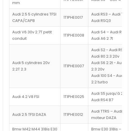
mm
Audi 2.5 5 cylindres TFSI
Audi RS3 – Audi TTRS
1T1PHE0017
CAPA/CAPB
Audi RSQ3
Audi V6 30v 2.7T petit
Audi S4 – Audi RS4 –
1T1PHE0008
conduit
Audi A6 2.7t
Audi S2 - Audi RS2 -
Audi 80 2.3 20v
Audi 5 cylindres 20v
Audi S6 2.2t - Audi 90
1T1PHE0007
2.2T 2.3
2.3 20v
Audi 100 S4 - Audi 20
2.2 turbo
Audi S5 jusqu’à 2008
Audi 4.2 V8 FSI
1T1PHE0025
Audi RS4 B7
Audi TTRS – Audi RS3
Audi 2.5 TFSI DAZA
1T1PHE0012
moteur DAZA
Bmw M42 M44 318is E30
Bmw E30 318is – Bm