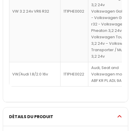
3,2 24v
VW 3.2 24v VR6 R32
1T1PHE0002
Volkswagen Golf 4 r
- Volkswagen Golf 5
r32 - Volkswagen
Pheaton 3,2 24v
Volkswagen Touare
3,2 24v – Volkswage
Transporter / Multiva
3,2 24v
Audi, Seat and
VW/Audi 1.8/2.0 16v
1T1PHE0022
Volkswagen moteurs
ABF KR PL ADL 9A
DÉTAILS DU PRODUIT