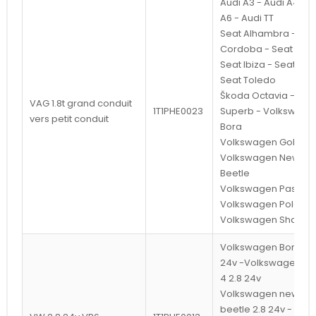
Audi A3 - Audi A4 - A
A6 - Audi TT
Seat Alhambra - Sea
Cordoba - Seat Exe
Seat Ibiza - Seat Leo
Seat Toledo
Škoda Octavia - Šk
VAG 1.8t grand conduit
1T1PHE0023
Superb - Volkswage
vers petit conduit
Bora
Volkswagen Golf -
Volkswagen New
Beetle
Volkswagen Passat 
Volkswagen Polo –
Volkswagen Sharan
Volkswagen Bora 2.
24v -Volkswagen Go
4 2.8 24v
Volkswagen new
beetle 2.8 24v -