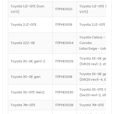
Toyota 1JZ-GTE (non
Toyota 1JZ-GTE (non
1T1PHE0021
VVTI)
VVTI)
Toyota 2JZ-GTE
1T1PHE0019
Toyota 2JZ-GTE
Toyota Celica – Toy
Toyota 2ZZ-GE
1T1PHE0004
Corolla
Lotus Exige - Lotus El
Toyota 3S-GE gen1-2
Toyota 3S-GE gen1-2
1T1PHE0029
(SW20 rev1-2, st182)
Toyota 3S-GE gen3
Toyota 3S-GE gen
1T1PHE0018
(SW20 rev3-4, St202
Toyota 3S-GTE Gen2
Toyota 3S-GTE Gen2
1T1PHE0030
(Sw20 rev1-2, st185)
Toyota 7M-GTE
1T1PHE0028
Toyota 7M-GTE