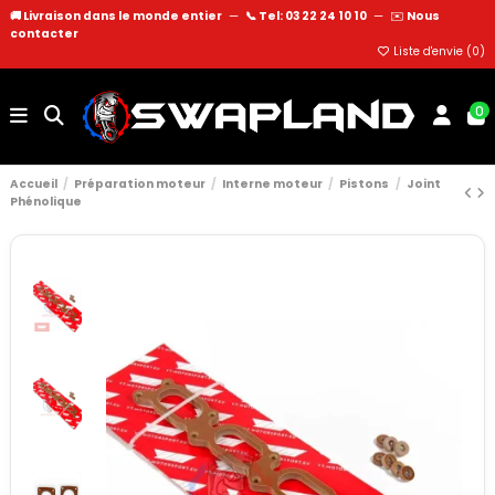
🚚 Livraison dans le monde entier
—
📞 Tel: 03 22 24 10 10
—
✉️
Nous
contacter
Liste d'envie (
0
)
0
Accueil
Préparation moteur
Interne moteur
Pistons
Joint
Phénolique