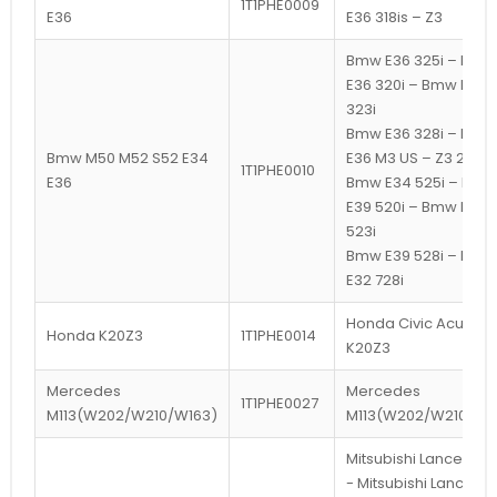
1T1PHE0009
E36
E36 318is – Z3
Bmw E36 325i – Bmw
E36 320i – Bmw E36
323i
Bmw E36 328i – Bmw
Bmw M50 M52 S52 E34
E36 M3 US – Z3 2.8i
1T1PHE0010
E36
Bmw E34 525i – Bmw
E39 520i – Bmw E39
523i
Bmw E39 528i – Bmw
E32 728i
Honda Civic Acura C
Honda K20Z3
1T1PHE0014
K20Z3
Mercedes
Mercedes
1T1PHE0027
M113(W202/W210/W163)
M113(W202/W210/W1
Mitsubishi Lancer evo
- Mitsubishi Lancer e