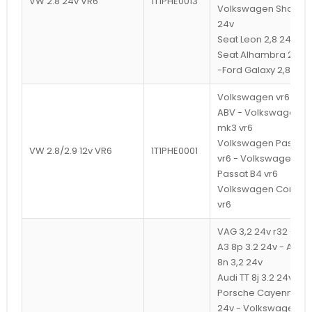
VW 2.8 24v VR6
1T1PHE0013
Volkswagen Sharan 
24v
Seat Leon 2,8 24v -
Seat Alhambra 2,8 2
-Ford Galaxy 2,8 24v
Volkswagen vr6 AAA
ABV - Volkswagen Go
mk3 vr6
Volkswagen Passat 
VW 2.8/2.9 12v VR6
1T1PHE0001
vr6 - Volkswagen
Passat B4 vr6
Volkswagen Corrad
vr6
VAG 3,2 24v r32 - Au
A3 8p 3.2 24v - Audi 
8n 3,2 24v
Audi TT 8j 3.2 24v -
Porsche Cayenne 3,
24v - Volkswagen E