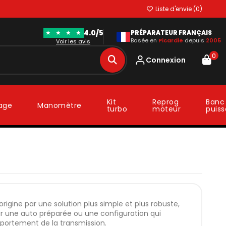
Liste d'envie (
0
)
4.0/5
★
★
★
★
PRÉPARATEUR FRANÇAIS
Basée en
Picardie
depuis
2005
Voir les avis
0
Connexion
Kit
Reprog
Banc
lage
Manomètre
turbo
moteur
puis
igine par une solution plus simple et plus robuste,
Sur une auto préparée ou une configuration qui
mportement de la transmission.