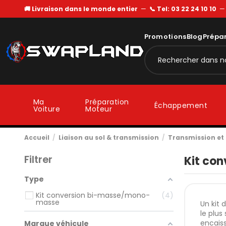
🚚 Livraison dans le monde entier
—
📞 Tel: 03 22 24 10 10
Promotions
Blog
Prépa
Ma
Préparation
Échappement
Voiture
Moteur
Accueil
Liaison au sol & transmission
Transmission e
Filtrer
Kit con
Type
Kit conversion bi-masse/mono-
4
masse
Un kit 
le plus
encaiss
Marque véhicule