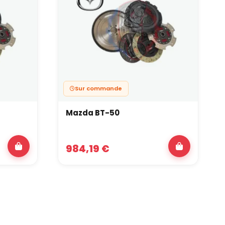
ransmission sur une auto qui roule fort ou qui a pris
cette logique de montage plus endurant.
 du coût d’entretien comptent. Selon le modèle, un kit
régulière ou chargée. Vous trouverez par exemple des
proche reste la même : un ensemble plus constant et
Sur commande
Mazda BT-50
 cherchez une transmission simple et durable,
nt. Utilisez par exemple le
kit Dacia Duster
.
984,19 €
u modèle plus utilitaire. Selon votre base, le
kit Fiat
 fiabilité accrue et de comportement plus