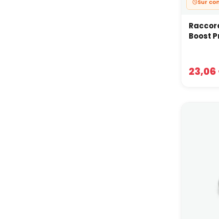
Sur c
Raccord
Boost P
23,06