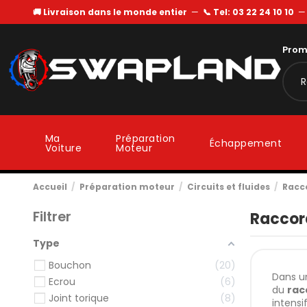
🚚 Livraison dans le monde entier
—
📞 Tel: 03 22 24 10 10
Prom
Ma
Préparation
Échappement
Voiture
Moteur
Accueil
Préparation moteur
Circuits et fluides
Racc
Filtrer
Raccor
Type
Bouchon
20
Dans un
Ecrou
6
du
rac
Joint torique
8
intensif