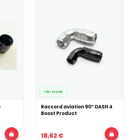
cone… Chaque famille impose un type de raccord
diateur, etc. Le raccord doit s’intégrer proprement
u carburant utilisé ;
fier le diamètre interne et la compatibilité
En Stock
c, silicone) au sein d’un même circuit ;
 à forte puissance ;
-
Raccord aviation 90° DASH 4
malgré un choix de Dash cohérent.
Boost Product
circuit
on AN
: même philosophie de fiabilité, de tenue en
18,62 €
passage et le débit disponible
.