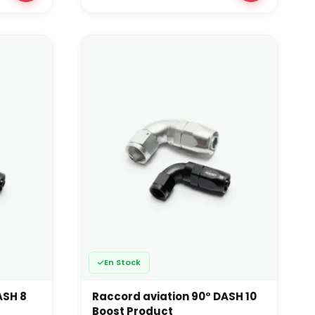
 combinaisons de filetage relèvent de la gamme de
es durites carburant, d’huile, de frein ou de
able, performant et exploitable en conditions réelles
 du dash idéal et la définition d’une ligne complète
performance et du type de programme (trackdays,
En Stock
ASH 8
Raccord aviation 90° DASH 10
Boost Product