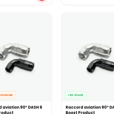
férentes formes (droits, coudés, T, Y, tournants), matériaux et
s aviation AN, qui structure l’architecture globale du circuit.
inant une taille adaptée au fluide et à la puissance visée avec d
issement dimensionnées correctement, un circuit fluide reste st
t, de spéciale ou de session piste.
de doute, notre équipe technique peut vous accompagner le choix
s, raccords, pompes, accessoires) en fonction de l’objectif de 
tion, usage mixte route/piste).
ommande
En Stock
 aviation 90° DASH 6
Raccord aviation 90° D
roduct
Boost Product