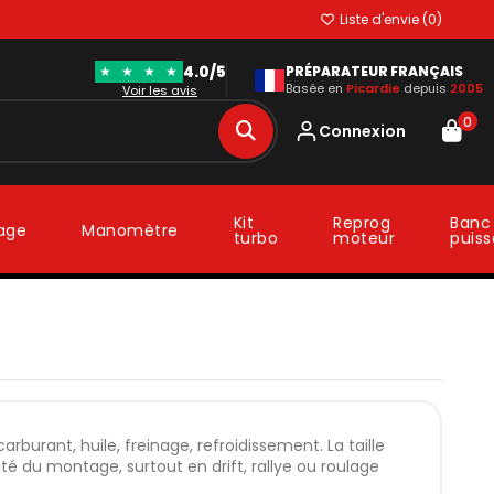
Liste d'envie (
0
)
4.0/5
★
★
★
★
PRÉPARATEUR FRANÇAIS
Basée en
Picardie
depuis
2005
Voir les avis
0
Connexion
Kit
Reprog
Banc
lage
Manomètre
turbo
moteur
puis
rburant, huile, freinage, refroidissement. La taille
lité du montage, surtout en drift, rallye ou roulage