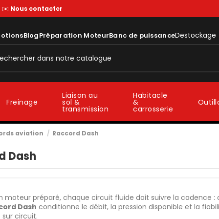
—
✉️
Nous contacter
Destockage
otions
Blog
Préparation Moteur
Banc de puissance
Liaison au
Habitacle
sol &
&
Freinage
Outil
transmission
carrosserie
ords aviation
Raccord Dash
d Dash
 moteur préparé, chaque circuit fluide doit suivre la cadence : ca
cord Dash
conditionne le débit, la pression disponible et la fiabi
 sur circuit.