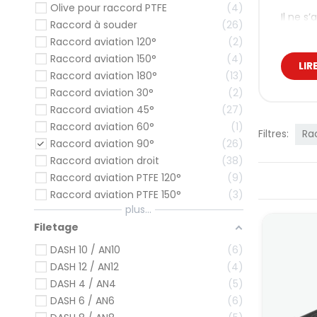
Olive pour raccord PTFE
4
Il ne s
Raccord à souder
26
-8, -10,
Raccord aviation 120°
2
Qu’
Raccord aviation 150°
4
LIR
Raccord aviation 180°
13
Chaque
Raccord aviation 30°
2
un 
Raccord aviation 45°
27
un 
Raccord aviation 60°
1
Filtres:
Ra
une
Raccord aviation 90°
26
Raccord aviation droit
38
Quelque
Raccord aviation PTFE 120°
9
Das
Raccord aviation PTFE 150°
3
Da
plus...
Da
Filetage
Da
Das
DASH 10 / AN10
6
Da
DASH 12 / AN12
4
DASH 4 / AN4
5
Le choi
DASH 6 / AN6
6
Con