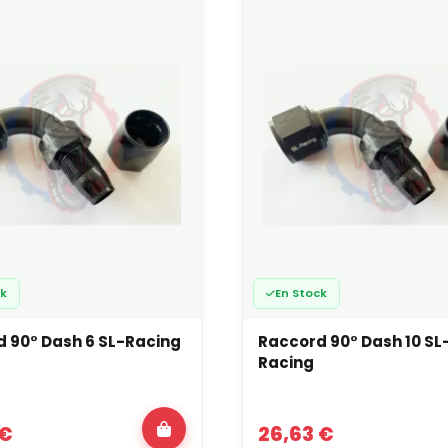
ple retour.
ille de durite
ite carburant spécifique, PTFE/Téflon, tressée inox, durite sili
h compatible et un montage précis.
terfaces mécaniques
etages côté pompe, régulateur, rampe, maître-cylindre, étrier, ra
ns une chaîne complète de raccordement.
iter les erreurs classiques
s erreurs récurrentes autour des raccords Dash :
isir une taille “par habitude” sans tenir compte du débit réel et d
baser uniquement sur le diamètre extérieur de la durite, sans véri
canique du raccord ;
ck
En Stock
anger des durites et raccords non compatibles (PTFE, caoutchou
s-dimensionner une ligne carburant ou huile sur une préparation
 90° Dash 6 SL-Racing
Raccord 90° Dash 10 SL
orer les rayons de courbure minimum et créer des pincements 
Racing
h, raccord aviation et reste du 
ord Dash s’inscrit dans la continuité logique des
raccords aviati
 €
26,63 €
n et de sécurité, avec un focus spécifique sur la
dimension du 