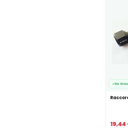
sim
Fam
Dur
Das
In
Fil
da
Lim
Quelque
cho
se 
mé
En Sto
mél
sou
Raccord
ign
Das
Le racc
19,44
pressio