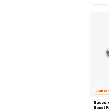
Les dif
raccord
En comb
refroid
de drif
En cas 
(durite
compéti
Sur c
Raccord
Boost P