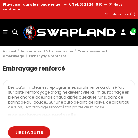
🚚 Livraison dans le monde entier
—
📞 Tel: 03 22 24 10 10
—
✉️
Nous
contacter
Liste d'envie (
0
)
0
Accueil
Liaison au sol & transmission
Transmission et
embrayage
Embrayage renforcé
Embrayage renforcé
Dès qu’un moteur est reprogrammé, suralimenté ou utilisé fort
sur piste, l’embrayage d’origine devient vite la limite. Patinage en
pleine charge, odeur de chaud après quelques runs, point de
patinage qui bouge… Sur une auto de drift, de rallye, de circuit ou
de runs, l’embrayage renforcé fait partie de la base.
Nos embrayages renforcés
Les embrayages renforcés proposés sur Swapland sont pensés
pour les projets de préparation : reprogrammation, turbo plus
LIRE LA SUITE
gros, conversion E85, usage piste intensif. On reste sur une
architecture proche de l’origine (mécanisme + disque, parfois