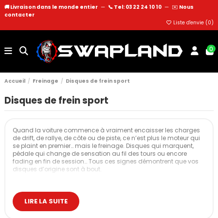
🚚 Livraison dans le monde entier
—
📞 Tel: 03 22 24 10 10
—
✉️
Nous
contacter
Liste d'envie (
0
)
0
Accueil
Freinage
Disques de frein sport
Disques de frein sport
Quand la voiture commence à vraiment encaisser les charges
de drift, de rallye, de côte ou de piste, ce n’est plus le moteur qui
se plaint en premier… mais le freinage. Disques qui marquent,
pédale qui change de sensation au fil des tours ou encore
fading en fin de session… Tous ces signes démontrent que vos
disques d’origine sont à bout.
Les disques de frein sport sont là pour supporter toutes ces
contraintes supplémentaires, garder un ressenti stable et
permettre à vos plaquettes ainsi qu’à vos étriers de driver dans
LIRE LA SUITE
de bonnes conditions.