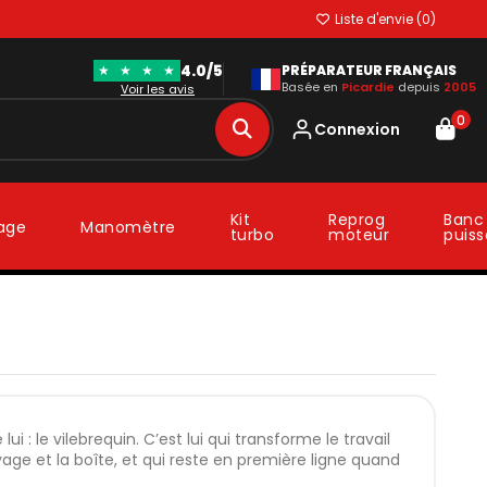
Liste d'envie (
0
)
4.0/5
★
★
★
★
PRÉPARATEUR FRANÇAIS
Basée en
Picardie
depuis
2005
Voir les avis
0
Connexion
Kit
Reprog
Banc
lage
Manomètre
turbo
moteur
puis
ui : le vilebrequin. C’est lui qui transforme le travail
yage et la boîte, et qui reste en première ligne quand