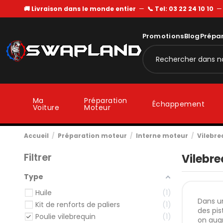
🚚 Livraison dans le monde entier
—
📞 Tel: 03 22 24 10 10
Promotions
Blog
Prépa
Ma
Préparation
Échappement
Voiture
Moteur
Accueil
Préparation moteur
Interne moteur
Vilebre
Filtrer
Vilebre
Type
Huile
1
Dans un
Kit de renforts de paliers
1
des pis
Poulie vilebrequin
1
on aug