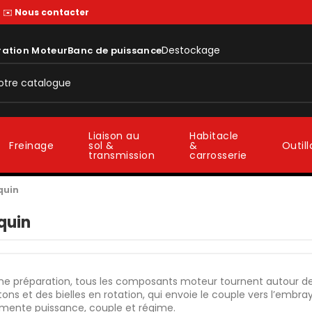
—
✉️
Nous contacter
Destockage
ration Moteur
Banc de puissance
Liaison au
Habitacle
sol &
&
Freinage
Outil
transmission
carrosserie
quin
quin
e préparation, tous les
composants moteur
tournent autour de l
tons et des bielles en rotation, qui envoie le couple vers l’embra
mente puissance, couple et régime.