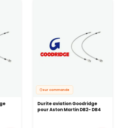
laquettes, accessoires), nous vous proposons
et plaquettes. Les flexibles blindés inox ou
ntensif, que ce soit en rallye, sur circuit ou en
 : un freinage performant et sécurisant.
l des standards de raccordement et de diamètre.
iques et aux projets très personnalisés, tout en
sur commande
 des kits conçus châssis par châssis, avec
 d’origine. C’est une base fiable pour une
dge
Durite aviation Goodridge
pour Aston Martin DB2- DB4
a
durite de frein aviation Alfa Romeo GTV
permet de
s.