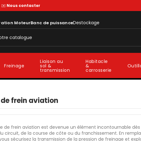
—
✉️
Nous contacter
Destockage
ration Moteur
Banc de puissance
Liaison au
Habitacle
sol &
&
Freinage
Outil
transmission
carrosserie
 de frein aviation
te de frein aviation est devenue un élément incontournable dès 
 du circuit, de la course de côte ou du franchissement. En remp
 vous sécurisez la transmission de la pression de freinage et expl