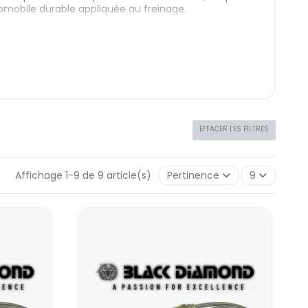
tomobile durable appliquée au freinage.
ronautique à la
nt de l’aéronautique : commandes hydrauliques,
ace à ces contraintes, les ingénieurs ont développé
même comportement dans le temps.
rend la même philosophie : limiter la dilatation,
EFFACER LES FILTRES
plusieurs gros freinages.
nc à fiabiliser la base (freins, refroidissement,
ont, certes, peu spectaculaires à l’œil, mais
Affichage 1-9 de 9 article(s)
Pertinence
9
frein aviation
de leur construction, de l’architecture du circuit de
tres
me base :