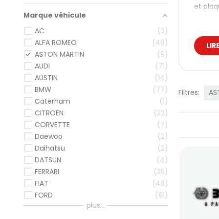
et plaq
Marque véhicule
Dur
AC
3
pré
ALFA ROMEO
46
LIR
ASTON MARTIN
9
À l’ori
AUDI
71
contrai
des fl
AUSTIN
14
BMW
77
Transpo
Filtres:
AS
fiabili
Caterham
1
CITROËN
22
En prép
aliment
CORVETTE
7
essenti
Daewoo
2
Nos
Daihatsu
2
DATSUN
4
On dist
FERRARI
35
freinag
FIAT
46
Par
FORD
61
plus...
Quel qu