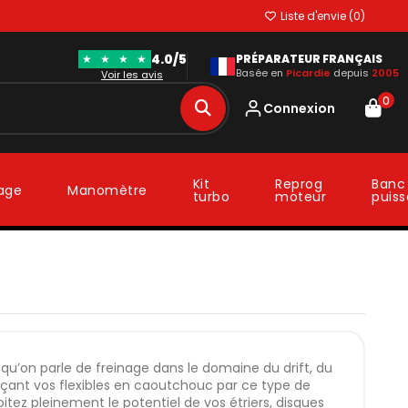
Liste d'envie (
0
)
4.0/5
★
★
★
★
PRÉPARATEUR FRANÇAIS
Basée en
Picardie
depuis
2005
Voir les avis
0
Connexion
Kit
Reprog
Banc
lage
Manomètre
turbo
moteur
puis
qu’on parle de freinage dans le domaine du drift, du
laçant vos flexibles en caoutchouc par ce type de
oitez pleinement le potentiel de vos étriers, disques