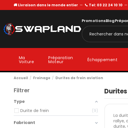
🚚 Livraison dans le monde entier
—
📞 Tel: 03 22 24 10 10
Promotions
Blog
Prépa
Ma
Préparation
Échappement
Voiture
Moteur
Accueil
Freinage
Durites de frein aviation
Filtrer
Durites
Type
Durite de frein
9
La duri
rallye,
Fabricant
durite,