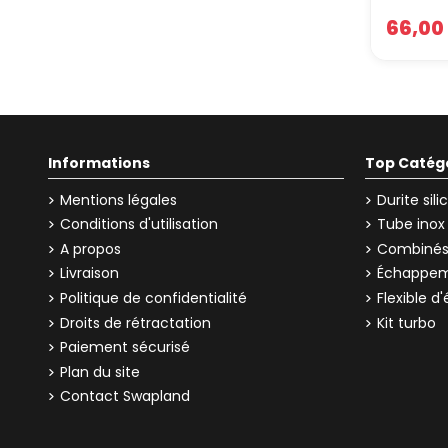
Que
66,00
avi
Avec un
n’est d
Péd
Contrai
Informations
Top Catég
de la p
réponse
Mentions légales
Durite sil
Fre
Conditions d'utilisation
Tube inox
A propos
Combinés 
En drif
Livraison
Échappem
caoutch
point 
Politique de confidentialité
Flexible 
vite to
Droits de rétractation
Kit turbo
Dura
Paiement sécurisé
Plan du site
En bref
Contact Swapland
flexibl
limite 