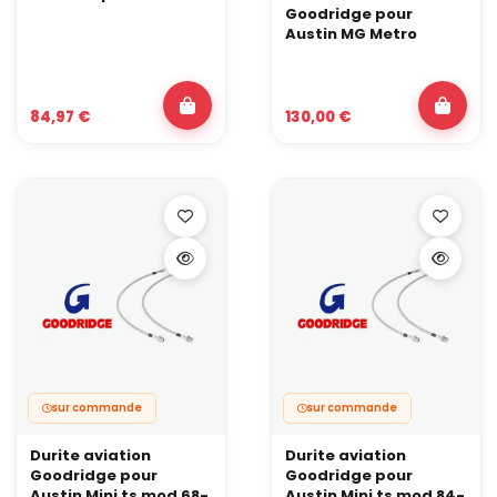
freinage, même course de pédale, même réponse, session après
Goodridge pour
session). Ces atouts vous permettent de rouler vite tout en
Austin MG Metro
gardant un freinage prévisible.
Durabilité et résistance
En bref, une durite aviation bien dimensionnée encaisse mieux la
pression, la chaleur et les contraintes mécaniques qu’un flexible
84,97 €
130,00 €
d’origine. Sur route de montagne, en tout-terrain ou en course de
côte, cette marge de sécurité supplémentaire limite les
mauvaises surprises au freinage.
Comment choisir sa durite de frein aviation selon
son usage ?
Choisir la bonne durite n’est pas une question de feeling, mais
de méthode : véhicule d’abord, usage ensuite. C’est aussi ce qui
permet de rester cohérent avec une préparation orientée aviation
automobile durable.
1 – Partir du véhicule, pas du ressenti
La bonne durite c’est d’abord celle qui correspond exactement à
votre châssis :
Marque, modèle, motorisation, année ;
sur commande
sur commande
Présence d’ABS/ESP ;
Type de train arrière (disques ou tambours) ;
Durite aviation
Durite aviation
Nombre et configuration des flexibles d’origine.
Goodridge pour
Goodridge pour
Porter attention à ces points vous garantit un montage propre,
Austin Mini ts mod 68-
Austin Mini ts mod 84-