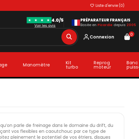
Liste d'envie (
0
)
4.0/5
★
★
★
★
PRÉPARATEUR FRANÇAIS
Basée en
Picardie
depuis
2005
Voir les avis
0
Connexion
Kit
Reprog
Banc
lage
Manomètre
turbo
moteur
puis
qu’on parle de freinage dans le domaine du drift, du
laçant vos flexibles en caoutchouc par ce type de
oitez pleinement le potentiel de vos étriers, disques