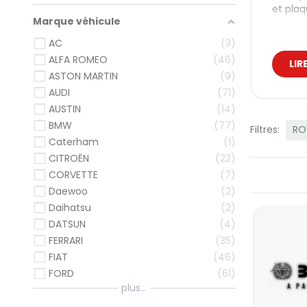
et plaq
Marque véhicule
Dur
AC
3
pré
ALFA ROMEO
46
LIR
ASTON MARTIN
9
À l’ori
AUDI
71
contrai
des fl
AUSTIN
14
BMW
77
Transpo
Filtres:
RO
fiabili
Caterham
1
CITROËN
22
En prép
aliment
CORVETTE
7
essenti
Daewoo
2
Nos
Daihatsu
2
DATSUN
4
On dist
FERRARI
35
freinag
FIAT
46
Par
FORD
61
plus...
Quel qu