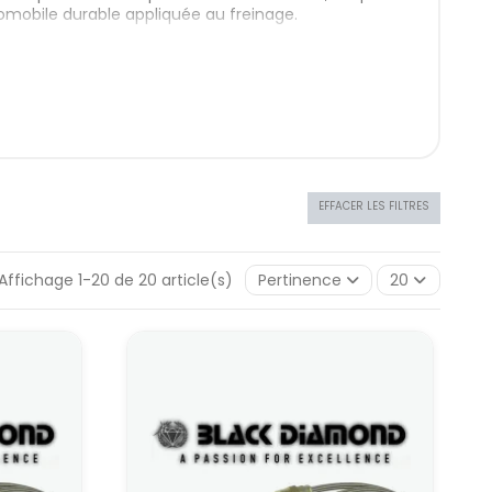
tomobile durable appliquée au freinage.
ronautique à la
nt de l’aéronautique : commandes hydrauliques,
ace à ces contraintes, les ingénieurs ont développé
même comportement dans le temps.
rend la même philosophie : limiter la dilatation,
EFFACER LES FILTRES
plusieurs gros freinages.
nc à fiabiliser la base (freins, refroidissement,
ont, certes, peu spectaculaires à l’œil, mais
Affichage 1-20 de 20 article(s)
Pertinence
20
frein aviation
de leur construction, de l’architecture du circuit de
tres
me base :