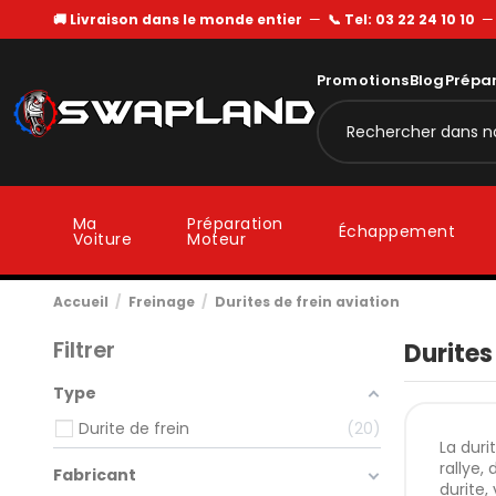
🚚 Livraison dans le monde entier
—
📞 Tel: 03 22 24 10 10
Promotions
Blog
Prépa
Ma
Préparation
Échappement
Voiture
Moteur
Accueil
Freinage
Durites de frein aviation
Filtrer
Durites
Type
Durite de frein
20
La duri
rallye,
Fabricant
durite,