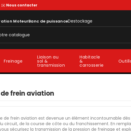
—
✉️
Nous contacter
Destockage
ration Moteur
Banc de puissance
Liaison au
Habitacle
sol &
&
Freinage
Outil
transmission
carrosserie
 de frein aviation
te de frein aviation est devenue un élément incontournable dès 
 du circuit, de la course de côte ou du franchissement. En remp
 vous sécurisez la transmission de la pression de freinage et expl