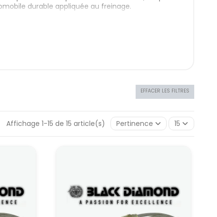
tomobile durable appliquée au freinage.
ronautique à la
nt de l’aéronautique : commandes hydrauliques,
ace à ces contraintes, les ingénieurs ont développé
même comportement dans le temps.
rend la même philosophie : limiter la dilatation,
EFFACER LES FILTRES
plusieurs gros freinages.
nc à fiabiliser la base (freins, refroidissement,
ont, certes, peu spectaculaires à l’œil, mais
Affichage 1-15 de 15 article(s)
Pertinence
15
frein aviation
de leur construction, de l’architecture du circuit de
tres
me base :