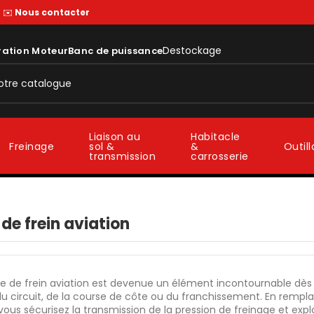
—
✉️
Nous contacter
Destockage
ration Moteur
Banc de puissance
Liaison au
Habitacle
sol &
&
Freinage
Outil
transmission
carrosserie
 de frein aviation
te de frein aviation est devenue un élément incontournable dès 
 du circuit, de la course de côte ou du franchissement. En remp
 vous sécurisez la transmission de la pression de freinage et expl