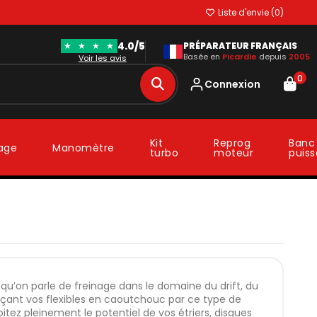
Liste d'envie (
0
)
4.0/5
★
★
★
★
PRÉPARATEUR FRANÇAIS
Basée en
Picardie
depuis
2005
Voir les avis
0
Connexion
Kit
Reprog
Banc
lage
Manomètre
turbo
moteur
puis
qu’on parle de freinage dans le domaine du drift, du
laçant vos flexibles en caoutchouc par ce type de
oitez pleinement le potentiel de vos étriers, disques