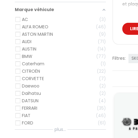
et plaq
Marque véhicule
Dur
AC
3
pré
ALFA ROMEO
46
LIR
ASTON MARTIN
9
À l’ori
AUDI
71
contrai
des fl
AUSTIN
14
BMW
77
Transpo
Filtres:
SK
fiabili
Caterham
1
CITROËN
22
En prép
aliment
CORVETTE
7
essenti
Daewoo
2
Nos
Daihatsu
2
DATSUN
4
On dist
FERRARI
35
freinag
FIAT
46
Par
FORD
61
plus...
Quel qu