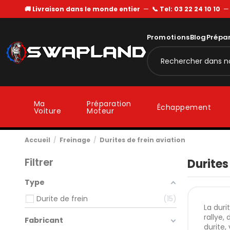
🚚 Livraison dans le monde entier
—
📞 Tel: 03 22 24 10 10
Promotions
Blog
Prépa
Ma
Préparation
Échappement
Voiture
Moteur
Accueil
Freinage
Durites de frein aviation
Filtrer
Durites
Type
Durite de frein
15
La duri
rallye,
Fabricant
durite,