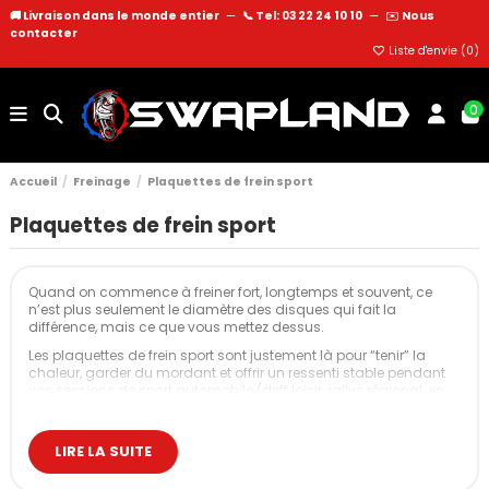
🚚 Livraison dans le monde entier
—
📞 Tel: 03 22 24 10 10
—
✉️
Nous
contacter
Liste d'envie (
0
)
0
Accueil
Freinage
Plaquettes de frein sport
Plaquettes de frein sport
Quand on commence à freiner fort, longtemps et souvent, ce
n’est plus seulement le diamètre des disques qui fait la
différence, mais ce que vous mettez dessus.
Les plaquettes de frein sport sont justement là pour “tenir” la
chaleur, garder du mordant et offrir un ressenti stable pendant
vos sessions de sport automobile (drift loisir, rallye régional, en
côte ou trackdays réguliers).
Les différentes plaquettes de frein : standard,
LIRE LA SUITE
sport et racing
Avant de parler références et marques, il est utile de clarifier les