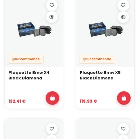
Peu adaptées à une utilisation quotidienne.
Plaquettes pour kits gros freins
Les kits gros freins utilisent souvent des plaquettes de forme
spécifique, prévues pour des étriers multi-pistons et des disques
de grand diamètre.
✅ Avantages :
Surface de friction adaptée aux gros disques.
Compatibilité assurée avec l’étrier du kit.
Disponibles en version sport ou plus radicale selon l’usage.
Sur commande
Sur commande
❌ Inconvénients :
Plaquette Bmw X4
Plaquette Bmw X5
Offre plus restreinte que pour les étriers d’origine.
Black Diamond
Black Diamond
Prix souvent supérieur aux plaquettes route classiques.
Les plaquettes de frein Black Diamond : zoom sur
nos produits haut de gamme !
132,41 €
119,93 €
Pour couvrir vos besoins en route dynamique, drift loisir et
roulage piste occasionnel, nous avons retenu la gamme de
plaquettes Black Diamond. Ce fabricant travaille depuis
plusieurs décennies sur le
freinage
performance et s’est fait
connaître avec ses disques et plaquettes pensés pour les fortes
contraintes thermiques.
Les plaquettes Black Diamond sont conçues pour un usage